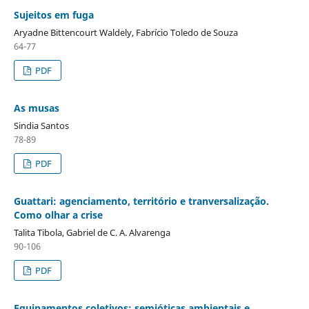
Sujeitos em fuga
Aryadne Bittencourt Waldely, Fabrício Toledo de Souza
64-77
PDF
As musas
Sindia Santos
78-89
PDF
Guattari: agenciamento, território e tranversalização.
Como olhar a crise
Talita Tibola, Gabriel de C. A. Alvarenga
90-106
PDF
Equipamentos coletivos: semióticas ambientais e