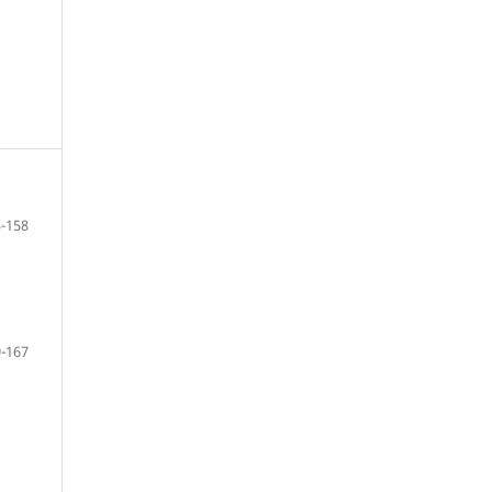
-158
-167