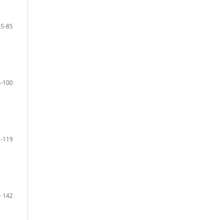
55-85
-100
 -119
- 142