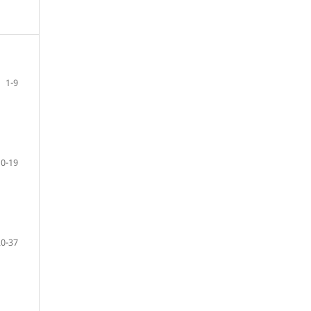
1-9
10-19
20-37