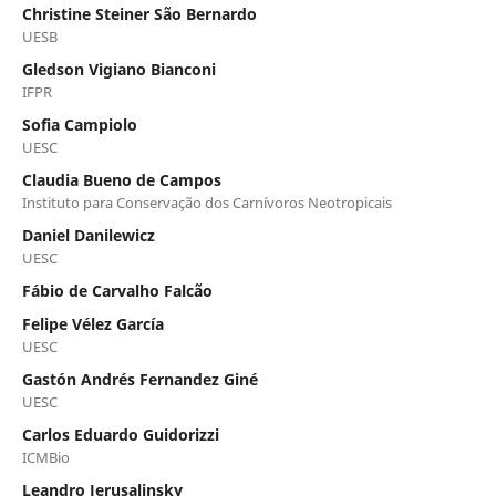
Christine Steiner São Bernardo
UESB
Gledson Vigiano Bianconi
IFPR
Sofia Campiolo
UESC
Claudia Bueno de Campos
Instituto para Conservação dos Carnívoros Neotropicais
Daniel Danilewicz
UESC
Fábio de Carvalho Falcão
Felipe Vélez García
UESC
Gastón Andrés Fernandez Giné
UESC
Carlos Eduardo Guidorizzi
ICMBio
Leandro Jerusalinsky