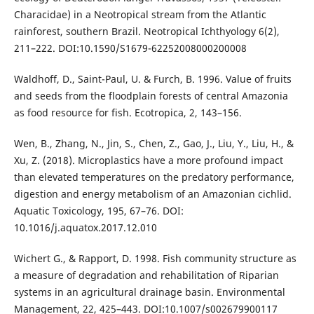
Characidae) in a Neotropical stream from the Atlantic
rainforest, southern Brazil. Neotropical Ichthyology 6(2),
211–222. DOI:10.1590/S1679-62252008000200008
Waldhoff, D., Saint-Paul, U. & Furch, B. 1996. Value of fruits
and seeds from the floodplain forests of central Amazonia
as food resource for fish. Ecotropica, 2, 143–156.
Wen, B., Zhang, N., Jin, S., Chen, Z., Gao, J., Liu, Y., Liu, H., &
Xu, Z. (2018). Microplastics have a more profound impact
than elevated temperatures on the predatory performance,
digestion and energy metabolism of an Amazonian cichlid.
Aquatic Toxicology, 195, 67–76. DOI:
10.1016/j.aquatox.2017.12.010
Wichert G., & Rapport, D. 1998. Fish community structure as
a measure of degradation and rehabilitation of Riparian
systems in an agricultural drainage basin. Environmental
Management, 22, 425–443. DOI:10.1007/s002679900117