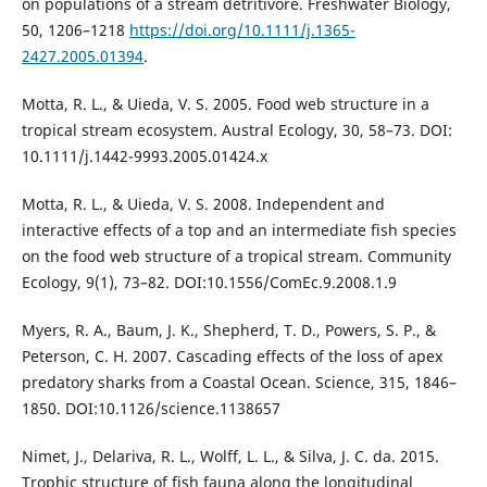
on populations of a stream detritivore. Freshwater Biology,
50, 1206–1218
https://doi.org/10.1111/j.1365-
2427.2005.01394
.
Motta, R. L., & Uieda, V. S. 2005. Food web structure in a
tropical stream ecosystem. Austral Ecology, 30, 58–73. DOI:
10.1111/j.1442-9993.2005.01424.x
Motta, R. L., & Uieda, V. S. 2008. Independent and
interactive effects of a top and an intermediate fish species
on the food web structure of a tropical stream. Community
Ecology, 9(1), 73–82. DOI:10.1556/ComEc.9.2008.1.9
Myers, R. A., Baum, J. K., Shepherd, T. D., Powers, S. P., &
Peterson, C. H. 2007. Cascading effects of the loss of apex
predatory sharks from a Coastal Ocean. Science, 315, 1846–
1850. DOI:10.1126/science.1138657
Nimet, J., Delariva, R. L., Wolff, L. L., & Silva, J. C. da. 2015.
Trophic structure of fish fauna along the longitudinal