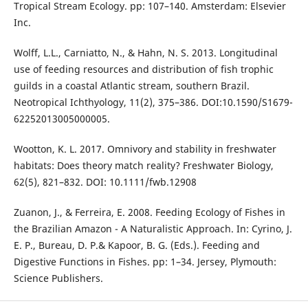
Tropical Stream Ecology. pp: 107–140. Amsterdam: Elsevier
Inc.
Wolff, L.L., Carniatto, N., & Hahn, N. S. 2013. Longitudinal
use of feeding resources and distribution of fish trophic
guilds in a coastal Atlantic stream, southern Brazil.
Neotropical Ichthyology, 11(2), 375–386. DOI:10.1590/S1679-
62252013005000005.
Wootton, K. L. 2017. Omnivory and stability in freshwater
habitats: Does theory match reality? Freshwater Biology,
62(5), 821–832. DOI: 10.1111/fwb.12908
Zuanon, J., & Ferreira, E. 2008. Feeding Ecology of Fishes in
the Brazilian Amazon - A Naturalistic Approach. In: Cyrino, J.
E. P., Bureau, D. P.& Kapoor, B. G. (Eds.). Feeding and
Digestive Functions in Fishes. pp: 1–34. Jersey, Plymouth:
Science Publishers.