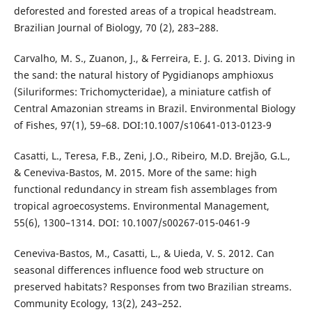
deforested and forested areas of a tropical headstream.
Brazilian Journal of Biology, 70 (2), 283–288.
Carvalho, M. S., Zuanon, J., & Ferreira, E. J. G. 2013. Diving in
the sand: the natural history of Pygidianops amphioxus
(Siluriformes: Trichomycteridae), a miniature catfish of
Central Amazonian streams in Brazil. Environmental Biology
of Fishes, 97(1), 59–68. DOI:10.1007/s10641-013-0123-9
Casatti, L., Teresa, F.B., Zeni, J.O., Ribeiro, M.D. Brejão, G.L.,
& Ceneviva-Bastos, M. 2015. More of the same: high
functional redundancy in stream fish assemblages from
tropical agroecosystems. Environmental Management,
55(6), 1300–1314. DOI: 10.1007/s00267-015-0461-9
Ceneviva-Bastos, M., Casatti, L., & Uieda, V. S. 2012. Can
seasonal differences influence food web structure on
preserved habitats? Responses from two Brazilian streams.
Community Ecology, 13(2), 243–252.