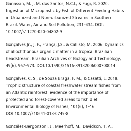
Ganassin, M. J. M. dos Santos, N.C.L, & Fugi, R. 2020.
Ingestion of Microplastic by Fish of Different Feeding Habits
in Urbanized and Non-urbanized Streams in Southern
Brazil. Water, Air and Soil Pollution, 231–434. DOI:
10.1007/s11270-020-04802-9
Gonçalves Jr., J. F., França, J.S., & Callisto, M. 2006. Dynamics
of allochthonous organic matter in a tropical Brazilian
headstream. Brazilian Archives of Biology and Technology,
49(6), 967–973. DOI:10.1590/S1516-89132006000700014
Gonçalves, C. S., de Souza Braga, F. M., & Casatti, L. 2018.
Trophic structure of coastal freshwater stream fishes from
an Atlantic rainforest: evidence of the importance of
protected and forest-covered areas to fish diet.
Environmental Biology of Fishes, 101(6), 1–16.
DOI:10.1007/s10641-018-0749-8
González-Bergonzoni, I., Meerhoff, M., Davidson, T. A.,