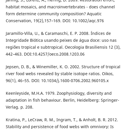
habitat mosaics, and macroinvertebrates - does channel
form determine community composition? Aquatic
Conservation, 19(2),157–169. DOI: 10.1002/aqc.976
Jaramillo-Villa, U., & Caramaschi, E. P. 2008. Índices de
Integridade Biótica usando peixes de água doce: uso nas
regiões tropical e subtropical. Oecologia Brasiliensis 12 (3),
442–463. DOI:10.4257/oeco.2008.1203.06
Jepsen, D. B., & Winemiller, K. O. 2002. Structure of tropical
river food webs revealed by stable isotope ratios. Oikos,
96(1), 46–55. DOI: 10.1034/j.1600-0706.2002.960105.x
Keenleyside, M.H.A. 1979. Zoophysiology, diversity and
adaptation in fish behaviour. Berlin, Heidelberg: Springer-
Verlag. p. 208.
Kratina, P., LeCraw, R. M., Ingram, T., & Anholt, B. R. 2012.
Stability and persistence of food webs with omnivory: Is