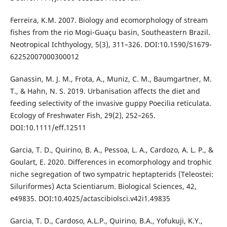
Ferreira, K.M. 2007. Biology and ecomorphology of stream
fishes from the rio Mogi-Guaçu basin, Southeastern Brazil.
Neotropical Ichthyology, 5(3), 311–326. DOI:10.1590/S1679-
62252007000300012
Ganassin, M. J. M., Frota, A., Muniz, C. M., Baumgartner, M.
T., & Hahn, N. S. 2019. Urbanisation affects the diet and
feeding selectivity of the invasive guppy Poecilia reticulata.
Ecology of Freshwater Fish, 29(2), 252–265.
DOI:10.1111/eff.12511
Garcia, T. D., Quirino, B. A., Pessoa, L. A., Cardozo, A. L. P., &
Goulart, E. 2020. Differences in ecomorphology and trophic
niche segregation of two sympatric heptapterids (Teleostei:
Siluriformes) Acta Scientiarum. Biological Sciences, 42,
e49835. DOI:10.4025/actascibiolsci.v42i1.49835
Garcia, T. D., Cardoso, A.L.P., Quirino, B.A., Yofukuji, K.Y.,