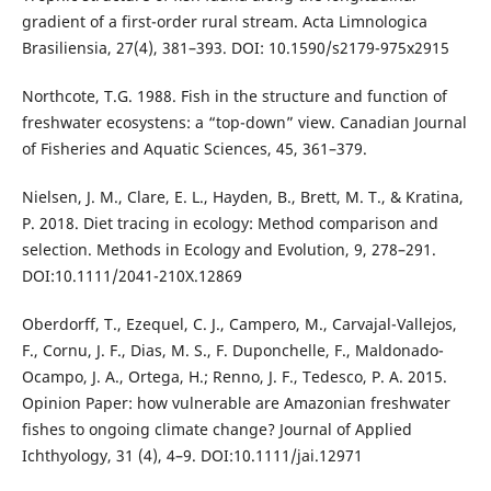
gradient of a first-order rural stream. Acta Limnologica
Brasiliensia, 27(4), 381–393. DOI: 10.1590/s2179-975x2915
Northcote, T.G. 1988. Fish in the structure and function of
freshwater ecosystens: a “top-down” view. Canadian Journal
of Fisheries and Aquatic Sciences, 45, 361–379.
Nielsen, J. M., Clare, E. L., Hayden, B., Brett, M. T., & Kratina,
P. 2018. Diet tracing in ecology: Method comparison and
selection. Methods in Ecology and Evolution, 9, 278–291.
DOI:10.1111/2041-210X.12869
Oberdorff, T., Ezequel, C. J., Campero, M., Carvajal-Vallejos,
F., Cornu, J. F., Dias, M. S., F. Duponchelle, F., Maldonado-
Ocampo, J. A., Ortega, H.; Renno, J. F., Tedesco, P. A. 2015.
Opinion Paper: how vulnerable are Amazonian freshwater
fishes to ongoing climate change? Journal of Applied
Ichthyology, 31 (4), 4–9. DOI:10.1111/jai.12971