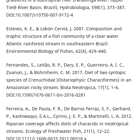
Tietê River Basin, Brazil). Hydrobiologia, 598(1), 373–387.
DOI:10.1007/s10750-007-9172-4
Esteves, K. E., & Lobón Cerviá, J. 2001. Composition and
trophic structure of a fish community of a clear water
Atlantic rainforest stream in southeastern Brazil.
Environmental Biology of Fishes, 62(4), 429–440.
Fernandes, S., Leitão, R. P., Dary, E. P., Guerreiro, A. I. C.,
Zuanon, J., & Bührnheim, C. M. 2017. Diet of two syntopic
species of Crenuchidae (Ostariophysi: Characiformes) in an
Amazonian rocky stream. Biota Neotropica, 17(1), 1–6.
DOI:10.1590/1676-0611-bn-2016-0281
Ferreira, A., De Paula, F. R., De Barros Ferraz, S. F., Gerhard,
P., Kashiwaqui, E.A.L., Cyrino, J. E. P., & Martinelli, L. A. 2012.
Riparian coverage affects diets of characids in neotropical
streams. Ecology of Freshwater Fish, 21(1), 12–22.
DOI:10.1111/j.1600-0633.2011.00518.x