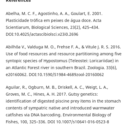
References
Abelha, M. C. F., Agostinho, A. A., Goulart, E. 2001.
Plasticidade trófica em peixes de água doce. Acta
Scientiarum, Biological Sciences, 23(2), 425–434.
DOI:10.4025/actascibiolsci.v23i0.2696
Abilhôa V., Valduga M. O., Frehse F. A., & Vitule J. R. S. 2016.
Use of food resources and resource partitioning among five
syntopic species of Hypostomus (Teleostei: Loricariidae) in
an Atlantic Forest river in southern Brazil. Zoologia. 33(6),
e20160062. DOI:10.1590/S1984-4689zool-20160062
Aguilar, R., Ogburn, M. B., Driskell, A. C., Weigt, L. A.,
Groves, M. C., Hines, A. H. 2017. Gutsy genetics:
identification of digested piscine prey items in the stomach
contents of sympatric native and introduced warmwater
catfishes via DNA barcoding. Environmental Biology of
Fishes, 100, 325–336. DOI 10.1007/s10641-016-0523-8