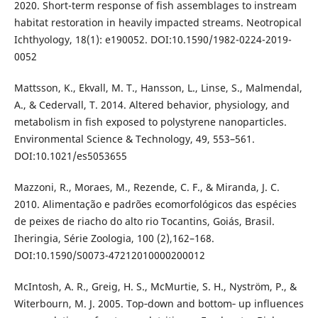
2020. Short-term response of fish assemblages to instream
habitat restoration in heavily impacted streams. Neotropical
Ichthyology, 18(1): e190052. DOI:10.1590/1982-0224-2019-
0052
Mattsson, K., Ekvall, M. T., Hansson, L., Linse, S., Malmendal,
A., & Cedervall, T. 2014. Altered behavior, physiology, and
metabolism in fish exposed to polystyrene nanoparticles.
Environmental Science & Technology, 49, 553–561.
DOI:10.1021/es5053655
Mazzoni, R., Moraes, M., Rezende, C. F., & Miranda, J. C.
2010. Alimentação e padrões ecomorfológicos das espécies
de peixes de riacho do alto rio Tocantins, Goiás, Brasil.
Iheringia, Série Zoologia, 100 (2),162–168.
DOI:10.1590/S0073-47212010000200012
McIntosh, A. R., Greig, H. S., McMurtie, S. H., Nyström, P., &
Witerbourn, M. J. 2005. Top‐down and bottom‐ up influences