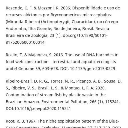
Rezende, C. F. & Mazzoni, R. 2006. Disponibilidade e uso de
recursos alóctones por Bryconamericus microcephalus
(Miranda-Ribeiro) (Actinopterygii, Characidae), no córrego
Andorinha, Ilha Grande, Rio de Janeiro, Brasil. Revista
Brasileira de Zoologia, 23 (1), doi.org/10.1590/S0101-
81752006000100014
Roslin, T. & Majaneva, S. 2016. The use of DNA barcodes in
food web construction—terrestrial and aquatic ecologists
unite! Genome 59, 603–628. DOI: 10.1139/gen-2015-0229
Ribeiro-Brasil, D. R. G., Torres, N. R., Picanço, A. B., Sousa, D.
S., Ribeiro, V. S., Brasil, L. S., & Montag, L. F. A. 2020.
Contamination of stream fish by plastic waste in the
Brazilian Amazon. Environmental Pollution, 266 (1), 115241.
DOI:10.1016/j.envpol.2020.115241
Root, R. B. 1967. The niche exploitation pattern of the Blue-
Gray Gnatcatcher. Ecological Monographs 37, 317–350. DOI: