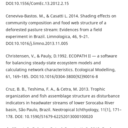
DOI:10.1556/ComEc.13.2012.2.15
Ceneviva-Bastos. M., & Casatti L. 2014. Shading effects on
community composition and food web structure of a
deforested pasture stream: Evidences from a field
experiment in Brazil. Limnologica, 46, 9–21.
DOI:10.1016/j.limno.2013.11.005
Christensen, V., & Pauly, D.1992. ECOPATH II — a software
for balancing steady-state ecosystem models and
calculating network characteristics. Ecological Modelling,
61, 169–185. DOI:10.1016/0304-3800(92)90016-8
Cruz, B. B., Teshima, F. A., & Cetra, M. 2013. Trophic
organization and fish assemblage structure as disturbance
indicators in headwater streams of lower Sorocaba River
basin, São Paulo, Brazil. Neotropical Ichthyology, 11(1), 171–
178. DOI: 10.1590/S1679-62252013000100020