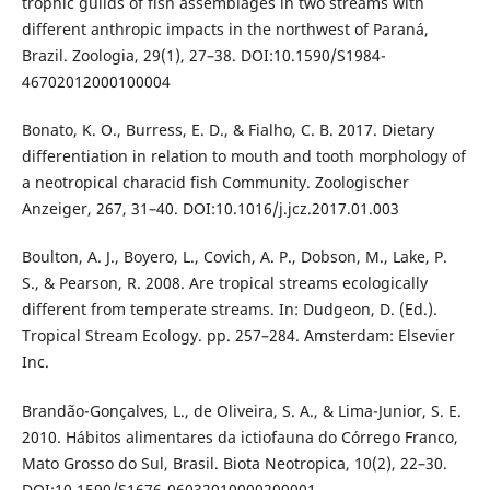
trophic guilds of fish assemblages in two streams with
different anthropic impacts in the northwest of Paraná,
Brazil. Zoologia, 29(1), 27–38. DOI:10.1590/S1984-
46702012000100004
Bonato, K. O., Burress, E. D., & Fialho, C. B. 2017. Dietary
differentiation in relation to mouth and tooth morphology of
a neotropical characid fish Community. Zoologischer
Anzeiger, 267, 31–40. DOI:10.1016/j.jcz.2017.01.003
Boulton, A. J., Boyero, L., Covich, A. P., Dobson, M., Lake, P.
S., & Pearson, R. 2008. Are tropical streams ecologically
different from temperate streams. In: Dudgeon, D. (Ed.).
Tropical Stream Ecology. pp. 257–284. Amsterdam: Elsevier
Inc.
Brandão-Gonçalves, L., de Oliveira, S. A., & Lima-Junior, S. E.
2010. Hábitos alimentares da ictiofauna do Córrego Franco,
Mato Grosso do Sul, Brasil. Biota Neotropica, 10(2), 22–30.
DOI:10.1590/S1676-06032010000200001