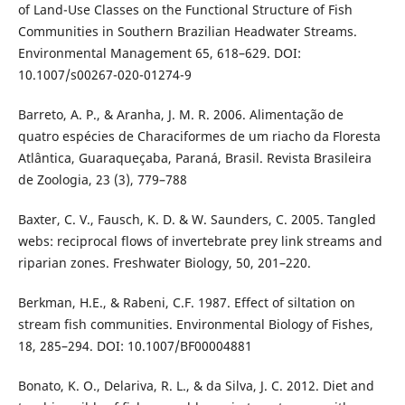
of Land-Use Classes on the Functional Structure of Fish
Communities in Southern Brazilian Headwater Streams.
Environmental Management 65, 618–629. DOI:
10.1007/s00267-020-01274-9
Barreto, A. P., & Aranha, J. M. R. 2006. Alimentação de
quatro espécies de Characiformes de um riacho da Floresta
Atlântica, Guaraqueçaba, Paraná, Brasil. Revista Brasileira
de Zoologia, 23 (3), 779–788
Baxter, C. V., Fausch, K. D. & W. Saunders, C. 2005. Tangled
webs: reciprocal flows of invertebrate prey link streams and
riparian zones. Freshwater Biology, 50, 201–220.
Berkman, H.E., & Rabeni, C.F. 1987. Effect of siltation on
stream fish communities. Environmental Biology of Fishes,
18, 285–294. DOI: 10.1007/BF00004881
Bonato, K. O., Delariva, R. L., & da Silva, J. C. 2012. Diet and