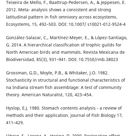
Teixeira de Mello, F., Baattrup-Pedersen, A., & Jeppesen, E.
2012. Meta- analysis shows a consistent and strong
latitudinal pattern in fish omnivory across ecosystems.
Ecosystems, 15, 492–503. DOI: 10.1007/ s10021-012-9524-4
González-Salazar, C., Martínez-Meyer, E., & López-Santiago,
G. 2014. A hierarchical classification of trophic guilds for
North American birds and mammals. Revista Mexicana de
Biodiversidad, 85(3), 931–941. DOI: 10.7550/rmb.38023
Grossman, G.D., Moyle, P.B., & Whitaker, J.O. 1982.
Stochasticity in structural and functional characteristics of
na Indiana stream fish assemblage: A test of community
theory. American Naturalist, 120, 423–454.
Hyslop, E.J. 1980. Stomach contents analysis - a review of
methods and their application. Journal of Fish Biology 17,
411–429.
Jähnig, S., Lorenz, A., Hering, D. 2009. Restoration effort,