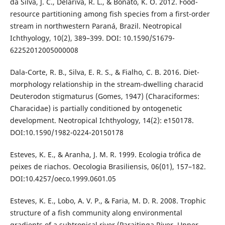
da Silva, J. C., Delariva, R. L., & Bonato, K. O. 2012. Food-
resource partitioning among fish species from a first-order
stream in northwestern Paraná, Brazil. Neotropical
Ichthyology, 10(2), 389–399. DOI: 10.1590/S1679-
62252012005000008
Dala-Corte, R. B., Silva, E. R. S., & Fialho, C. B. 2016. Diet-
morphology relationship in the stream-dwelling characid
Deuterodon stigmaturus (Gomes, 1947) (Characiformes:
Characidae) is partially conditioned by ontogenetic
development. Neotropical Ichthyology, 14(2): e150178.
DOI:10.1590/1982-0224-20150178
Esteves, K. E., & Aranha, J. M. R. 1999. Ecologia trófica de
peixes de riachos. Oecologia Brasiliensis, 06(01), 157–182.
DOI:10.4257/oeco.1999.0601.05
Esteves, K. E., Lobo, A. V. P., & Faria, M. D. R. 2008. Trophic
structure of a fish community along environmental
gradients of a subtropical river (Paraitinga River, Upper