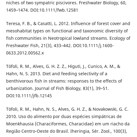
niches of two sympatric piscivores. Freshwater Biology, 60,
1459–1474. DOI:10.1111/fwb.12581
Teresa, F. B., & Casatti, L. 2012. Influence of forest cover and
mesohabitat types on functional and taxonomic diversity of
fish communities in Neotropical lowland streams. Ecology of
Freshwater Fish, 21(3), 433–442. DOI:10.1111/j.1600-
0633.2012.00562.x
Tófoli, R. M., Alves, G. H. Z. Z., Higuti, J., Cunico, A. M., &
Hahn, N. S. 2013. Diet and feeding selectivity of a
benthivorous fish in streams: responses to the effects of
urbanization. Journal of Fish Biology, 83(1), 39–51.
DOI:10.1111/jfb.12145
Tófoli, R. M., Hahn, N. S., Alves, G. H. Z., & Novakowski, G. C.
2010. Uso do alimento por duas espécies simpátricas de
Moenkhausia (Characiformes, Characidae) em um riacho da
Região Centro-Oeste do Brasil. Iheringia, Sér. Zool., 100(3),