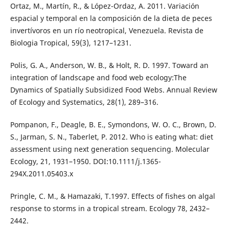
Ortaz, M., Martín, R., & López-Ordaz, A. 2011. Variación
espacial y temporal en la composición de la dieta de peces
invertívoros en un río neotropical, Venezuela. Revista de
Biologia Tropical, 59(3), 1217–1231.
Polis, G. A., Anderson, W. B., & Holt, R. D. 1997. Toward an
integration of landscape and food web ecology:The
Dynamics of Spatially Subsidized Food Webs. Annual Review
of Ecology and Systematics, 28(1), 289–316.
Pompanon, F., Deagle, B. E., Symondons, W. O. C., Brown, D.
S., Jarman, S. N., Taberlet, P. 2012. Who is eating what: diet
assessment using next generation sequencing. Molecular
Ecology, 21, 1931–1950. DOI:10.1111/j.1365-
294X.2011.05403.x
Pringle, C. M., & Hamazaki, T.1997. Effects of fishes on algal
response to storms in a tropical stream. Ecology 78, 2432–
2442.