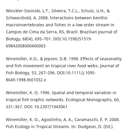
Winckler-Sosinski, L.T., Silveira, T.C.L., Schulz, U.H., &
Schwarzbold, A. 2008. Interactions between benthic
macroinvertebrates and fishes in a low order stream in
Campos de Cima da Serra, RS, Brazil. Brazilian Journal of
Biology, 68(4), 695–701. DOI:10.1590/S1519-
69842008000400003
Winemiller, K.O., & Jepsen, D.B. 1998. Effects of seasonality
and fish movement on tropical river food webs. Journal of
Fish Biology, 53, 267–296. DOI:10.1111/j.1095-
8649.1998.tb01032.x
Winemiller, K. O. 1990. Spatial and temporal variation in
tropical fish trophic networks. Ecological Monographs, 60,
331–367. DOI: 10.2307/1943061
Winemiller, K. O., Agostinho, A. A., Caramaschi, É. P. 2008.
Fish Ecology in Tropical Streams. In: Dudgeon, D. (Ed.).