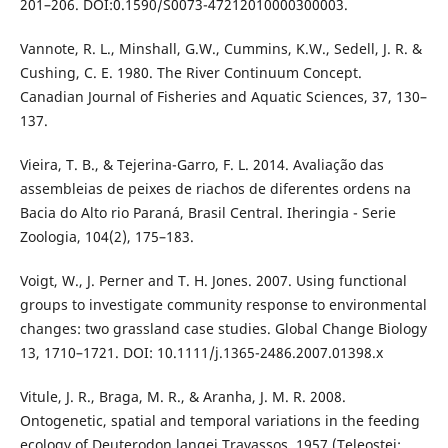
201–206. DOI:0.1590/S0073-47212010000300003.
Vannote, R. L., Minshall, G.W., Cummins, K.W., Sedell, J. R. &
Cushing, C. E. 1980. The River Continuum Concept.
Canadian Journal of Fisheries and Aquatic Sciences, 37, 130–
137.
Vieira, T. B., & Tejerina-Garro, F. L. 2014. Avaliação das
assembleias de peixes de riachos de diferentes ordens na
Bacia do Alto rio Paraná, Brasil Central. Iheringia - Serie
Zoologia, 104(2), 175–183.
Voigt, W., J. Perner and T. H. Jones. 2007. Using functional
groups to investigate community response to environmental
changes: two grassland case studies. Global Change Biology
13, 1710–1721. DOI: 10.1111/j.1365-2486.2007.01398.x
Vitule, J. R., Braga, M. R., & Aranha, J. M. R. 2008.
Ontogenetic, spatial and temporal variations in the feeding
ecology of Deuterodon langei Travassos, 1957 (Teleostei: