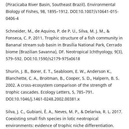
(Piracicaba River Basin, Southeast Brazil). Environmental
Biology of Fishes, 98, 1895–1912. DOI:10.1007/s10641-015-
0406-4
Schneider, M., de Aquino, P. de P. U., Silva, M. J. M., &
Fonseca, C. P. 2011. Trophic structure of a fish community in
Bananal stream sub basin in Brasília National Park, Cerrado
biome (Brazilian Savanna), DF. Neotropical Ichthyology, 9(3),
579–592. DOI:10.1590/s2179-975x0618
Shurin, J. B., Borer, E. T., Seabloom, E. W., Anderson K.,
Blanchette, C. A., Broitman, B., Cooper, S. D., Halpern, B. S.
2002. A cross-ecosystem comparison of the strength of
trophic cascades. Ecology Letters, 5, 785–791.
DOI:10.1046/j.1461-0248.2002.00381.x
Silva, J. C., Gubiani, É. A., Neves, M. P., & Delariva, R. L. 2017.
Coexisting small fish species in lotic neotropical
environments: evidence of trophic niche differentiation.