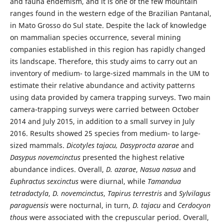
and fauna endemism, and it is one of the few mountain
ranges found in the western edge of the Brazilian Pantanal,
in Mato Grosso do Sul state. Despite the lack of knowledge
on mammalian species occurrence, several mining
companies established in this region has rapidly changed
its landscape. Therefore, this study aims to carry out an
inventory of medium- to large-sized mammals in the UM to
estimate their relative abundance and activity patterns
using data provided by camera trapping surveys. Two main
camera-trapping surveys were carried between October
2014 and July 2015, in addition to a small survey in July
2016. Results showed 25 species from medium- to large-
sized mammals.
Dicotyles tajacu, Dasyprocta azarae
and
Dasypus novemcinctus
presented the highest relative
abundance indices. Overall,
D. azarae
,
Nasua nasua
and
Euphractus sexcinctus
were diurnal, while
Tamandua
tetradactyla
,
D. novemcinctus
,
Tapirus terrestris
and
Sylvilagus
paraguensis
were nocturnal, in turn,
D. tajacu
and
Cerdocyon
thous
were associated with the crepuscular period. Overall,