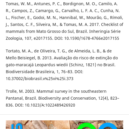
Tomas, W. M., Antunes, P. C., Bordignon, M. O., Camilo, A.
R., Campos, Z., Camargo, G., Carvalho, L. F. A. C., Cunha, N.
L., Fischer, E., Godoi, M. N., Hannibal, W., Mourão, G., Rímoli,
J., Santos, C. F., Silveira, M., & Tomas, M. A. 2017. Checklist of
mammals from Mato Grosso do Sul, Brazil. Inheringia Série
Zoologia, 107, e2017155. DOI: 10.1590/1678-4766e2017155
Tortato, M. A., de Oliveira, T. G., de Almeida, L. B., & de
Mello Beisiegel, B. 2013. Avaliação do risco de extinção do
gato-maracajá Leopardus wiedii (Schinz, 1821) no Brasil.
Biodiversidade Brasileira, 1, 76–83. DOI:
10.37002/biobrasil.v%25vi%25i.373
Trolle, M. 2003. Mammal survey in the southeastern
Pantanal, Brazil. Biodiversity and Conservation, 12(4), 823–
836. DOI: 10.1023/A:1022489426920