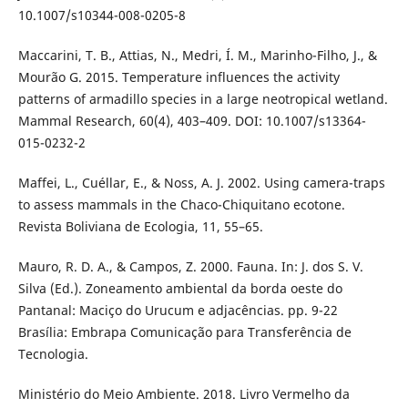
10.1007/s10344-008-0205-8
Maccarini, T. B., Attias, N., Medri, Í. M., Marinho-Filho, J., &
Mourão G. 2015. Temperature influences the activity
patterns of armadillo species in a large neotropical wetland.
Mammal Research, 60(4), 403–409. DOI: 10.1007/s13364-
015-0232-2
Maffei, L., Cuéllar, E., & Noss, A. J. 2002. Using camera-traps
to assess mammals in the Chaco-Chiquitano ecotone.
Revista Boliviana de Ecologia, 11, 55–65.
Mauro, R. D. A., & Campos, Z. 2000. Fauna. In: J. dos S. V.
Silva (Ed.). Zoneamento ambiental da borda oeste do
Pantanal: Maciço do Urucum e adjacências. pp. 9-22
Brasília: Embrapa Comunicação para Transferência de
Tecnologia.
Ministério do Meio Ambiente. 2018. Livro Vermelho da