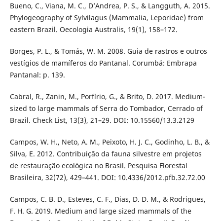
Bueno, C., Viana, M. C., D’Andrea, P. S., & Langguth, A. 2015.
Phylogeography of Sylvilagus (Mammalia, Leporidae) from
eastern Brazil. Oecologia Australis, 19(1), 158–172.
Borges, P. L., & Tomás, W. M. 2008. Guia de rastros e outros
vestígios de mamíferos do Pantanal. Corumbá: Embrapa
Pantanal: p. 139.
Cabral, R., Zanin, M., Porfírio, G., & Brito, D. 2017. Medium-
sized to large mammals of Serra do Tombador, Cerrado of
Brazil. Check List, 13(3), 21–29. DOI: 10.15560/13.3.2129
Campos, W. H., Neto, A. M., Peixoto, H. J. C., Godinho, L. B., &
Silva, E. 2012. Contribuição da fauna silvestre em projetos
de restauração ecológica no Brasil. Pesquisa Florestal
Brasileira, 32(72), 429–441. DOI: 10.4336/2012.pfb.32.72.00
Campos, C. B. D., Esteves, C. F., Dias, D. D. M., & Rodrigues,
F. H. G. 2019. Medium and large sized mammals of the