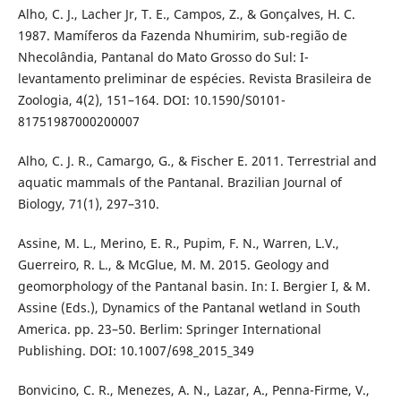
Alho, C. J., Lacher Jr, T. E., Campos, Z., & Gonçalves, H. C.
1987. Mamíferos da Fazenda Nhumirim, sub-região de
Nhecolândia, Pantanal do Mato Grosso do Sul: I-
levantamento preliminar de espécies. Revista Brasileira de
Zoologia, 4(2), 151–164. DOI: 10.1590/S0101-
81751987000200007
Alho, C. J. R., Camargo, G., & Fischer E. 2011. Terrestrial and
aquatic mammals of the Pantanal. Brazilian Journal of
Biology, 71(1), 297–310.
Assine, M. L., Merino, E. R., Pupim, F. N., Warren, L.V.,
Guerreiro, R. L., & McGlue, M. M. 2015. Geology and
geomorphology of the Pantanal basin. In: I. Bergier I, & M.
Assine (Eds.), Dynamics of the Pantanal wetland in South
America. pp. 23–50. Berlim: Springer International
Publishing. DOI: 10.1007/698_2015_349
Bonvicino, C. R., Menezes, A. N., Lazar, A., Penna-Firme, V.,