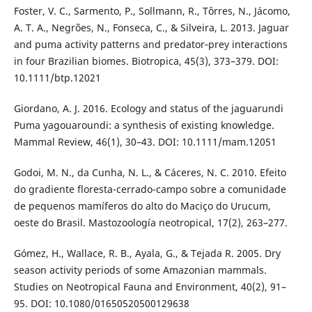
Foster, V. C., Sarmento, P., Sollmann, R., Tôrres, N., Jácomo,
A. T. A., Negrões, N., Fonseca, C., & Silveira, L. 2013. Jaguar
and puma activity patterns and predator‐prey interactions
in four Brazilian biomes. Biotropica, 45(3), 373–379. DOI:
10.1111/btp.12021
Giordano, A. J. 2016. Ecology and status of the jaguarundi
Puma yagouaroundi: a synthesis of existing knowledge.
Mammal Review, 46(1), 30–43. DOI: 10.1111/mam.12051
Godoi, M. N., da Cunha, N. L., & Cáceres, N. C. 2010. Efeito
do gradiente floresta-cerrado-campo sobre a comunidade
de pequenos mamíferos do alto do Maciço do Urucum,
oeste do Brasil. Mastozoología neotropical, 17(2), 263–277.
Gómez, H., Wallace, R. B., Ayala, G., & Tejada R. 2005. Dry
season activity periods of some Amazonian mammals.
Studies on Neotropical Fauna and Environment, 40(2), 91–
95. DOI: 10.1080/01650520500129638