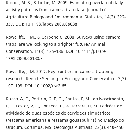
Ridout, M. S., & Linkie, M. 2009. Estimating overlap of daily
activity patterns from camera trap data. Journal of
Agriculture Biology and Environmental Statistics, 14(3), 322–
337. DOI: 10.1198/jabes.2009.08038
Rowcliffe, J. M., & Carbone C. 2008. Surveys using camera
traps: are we looking to a brighter future? Animal
Conservation, 11(3), 185–186. DOI: 10.1111/j.1469-
1795.2008.00180.x
Rowcliffe, J. M. 2017. Key frontiers in camera trapping
research. Remote Sensing in Ecology and Conservation, 3(3),
107–108. DOI: 10.1002/rse2.65
Rucco, A. C., Porfirio, G. E. O., Santos, F. M., do Nascimento,
L. F., Foster, V. C., Fonseca, C., & Herrera, H. M. Padrões de
atividade de duas espécies de cervídeos simpátricos
(Mazama americana e Mazama gouazoubira) no Maciço do
Urucum, Corumbá, MS. Oecologia Australis, 23(3), 440–450.