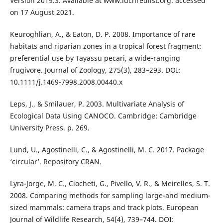
Version 2019.3. Available at www.iucnredlist.org. accessed
on 17 August 2021.
Keuroghlian, A., & Eaton, D. P. 2008. Importance of rare
habitats and riparian zones in a tropical forest fragment:
preferential use by Tayassu pecari, a wide‐ranging
frugivore. Journal of Zoology, 275(3), 283–293. DOI:
10.1111/j.1469-7998.2008.00440.x
Leps, J., & Smilauer, P. 2003. Multivariate Analysis of
Ecological Data Using CANOCO. Cambridge: Cambridge
University Press. p. 269.
Lund, U., Agostinelli, C., & Agostinelli, M. C. 2017. Package
‘circular’. Repository CRAN.
Lyra-Jorge, M. C., Ciocheti, G., Pivello, V. R., & Meirelles, S. T.
2008. Comparing methods for sampling large-and medium-
sized mammals: camera traps and track plots. European
Journal of Wildlife Research, 54(4), 739–744. DOI: