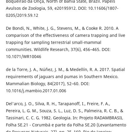
Boqueirão da Onça, North of Bahia State, Brazil. Papéis
Avulsos de Zoologia, 59, e20195912. DOI: 10.11606/1807-
0205/2019.59.12
De Bondi, N., White, J. G., Stevens, M., & Cooke R. 2010. A
comparison of the effectiveness of camera trapping and live
trapping for sampling terrestrial small-mammal
communities. Wildlife Research, 37(6), 456–465. DOI:
10.1071/WR10046
de la Torre, J. A., Núñez, J. M., & Medellín, R. A. 2017. Spatial
requirements of jaguars and pumas in Southern Mexico.
Mammalian Biology, 84(2017), 52–60. DOI:
10.1016/j.mambio.2017.01.006
Del'arco, J. O., Silva, R. H., Tarapanoff, I., Freire, F. A.,
Pereira, L. G. M., Souza, S. L., Luz, D. S., Palmeira, R. C. B., &
Tassinari, C. C. G. 1982. Geologia. In: Projeto RADAMBRASIL
Folha SE.21 - Corumbá e parte da Folha SE.20 (Levantamento
de Recursos Naturais, 27). pp. 25–160. Rio de Janeiro: