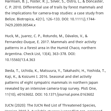
Harmsen, B. J., Foster, R. J., Silver, S., Ostro, L., & Doncaster,
C. P. 2010. Differential use of trails by forest mammals and
the implications for camera‐trap studies: a case study from
Belize. Biotropica, 42(1), 126–133. DOI: 10.1111/j.1744-
7429.2009.00544.x
Huck, M., Juarez, C. P., Rotundo, M., Dávalos, V., &
Fernandez-Duque, E. 2017. Mammals and their activity
patterns in a forest area in the Humid Chaco, northern
Argentina. Check List, 13(4), 363–378. DOI:
10.15560/13.4.363
Ikeda, T., Uchida, K., Matsuura, Y., Takahashi, H., Yoshida, T.,
Kaji, K., & Koizumi I. 2016. Seasonal and diel activity
patterns of eight sympatric mammals in northern Japan
revealed by an intensive camera-trap survey. PloS One,
11(10), e0163602. DOI: 10.1371/journal.pone.0163602
IUCN (2020): The IUCN Red List of Threatened Species,