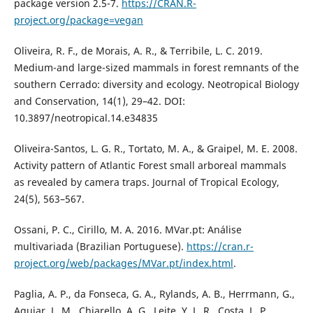
package version 2.5-7.
https://CRAN.R-
project.org/package=vegan
Oliveira, R. F., de Morais, A. R., & Terribile, L. C. 2019.
Medium-and large-sized mammals in forest remnants of the
southern Cerrado: diversity and ecology. Neotropical Biology
and Conservation, 14(1), 29–42. DOI:
10.3897/neotropical.14.e34835
Oliveira-Santos, L. G. R., Tortato, M. A., & Graipel, M. E. 2008.
Activity pattern of Atlantic Forest small arboreal mammals
as revealed by camera traps. Journal of Tropical Ecology,
24(5), 563–567.
Ossani, P. C., Cirillo, M. A. 2016. MVar.pt: Análise
multivariada (Brazilian Portuguese).
https://cran.r-
project.org/web/packages/MVar.pt/index.html
.
Paglia, A. P., da Fonseca, G. A., Rylands, A. B., Herrmann, G.,
Aguiar, L. M., Chiarello, A. G., Leite, Y. L. R., Costa, L. P.,