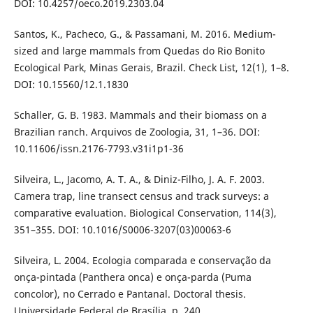
DOI: 10.4257/oeco.2019.2303.04
Santos, K., Pacheco, G., & Passamani, M. 2016. Medium-
sized and large mammals from Quedas do Rio Bonito
Ecological Park, Minas Gerais, Brazil. Check List, 12(1), 1–8.
DOI: 10.15560/12.1.1830
Schaller, G. B. 1983. Mammals and their biomass on a
Brazilian ranch. Arquivos de Zoologia, 31, 1–36. DOI:
10.11606/issn.2176-7793.v31i1p1-36
Silveira, L., Jacomo, A. T. A., & Diniz-Filho, J. A. F. 2003.
Camera trap, line transect census and track surveys: a
comparative evaluation. Biological Conservation, 114(3),
351–355. DOI: 10.1016/S0006-3207(03)00063-6
Silveira, L. 2004. Ecologia comparada e conservação da
onça-pintada (Panthera onca) e onça-parda (Puma
concolor), no Cerrado e Pantanal. Doctoral thesis.
Universidade Federal de Brasília. p. 240.