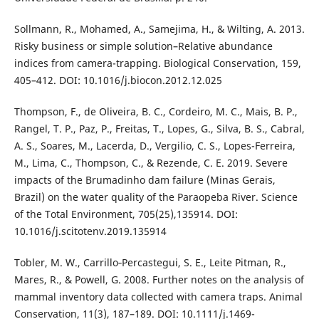
Sollmann, R., Mohamed, A., Samejima, H., & Wilting, A. 2013.
Risky business or simple solution–Relative abundance
indices from camera-trapping. Biological Conservation, 159,
405–412. DOI: 10.1016/j.biocon.2012.12.025
Thompson, F., de Oliveira, B. C., Cordeiro, M. C., Mais, B. P.,
Rangel, T. P., Paz, P., Freitas, T., Lopes, G., Silva, B. S., Cabral,
A. S., Soares, M., Lacerda, D., Vergilio, C. S., Lopes-Ferreira,
M., Lima, C., Thompson, C., & Rezende, C. E. 2019. Severe
impacts of the Brumadinho dam failure (Minas Gerais,
Brazil) on the water quality of the Paraopeba River. Science
of the Total Environment, 705(25),135914. DOI:
10.1016/j.scitotenv.2019.135914
Tobler, M. W., Carrillo‐Percastegui, S. E., Leite Pitman, R.,
Mares, R., & Powell, G. 2008. Further notes on the analysis of
mammal inventory data collected with camera traps. Animal
Conservation, 11(3), 187–189. DOI: 10.1111/j.1469-