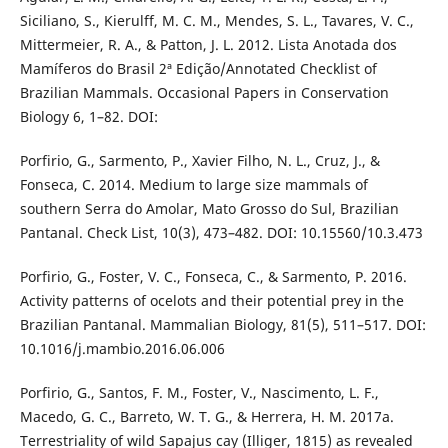
Siciliano, S., Kierulff, M. C. M., Mendes, S. L., Tavares, V. C.,
Mittermeier, R. A., & Patton, J. L. 2012. Lista Anotada dos
Mamíferos do Brasil 2ª Edição/Annotated Checklist of
Brazilian Mammals. Occasional Papers in Conservation
Biology 6, 1–82. DOI:
Porfirio, G., Sarmento, P., Xavier Filho, N. L., Cruz, J., &
Fonseca, C. 2014. Medium to large size mammals of
southern Serra do Amolar, Mato Grosso do Sul, Brazilian
Pantanal. Check List, 10(3), 473–482. DOI: 10.15560/10.3.473
Porfirio, G., Foster, V. C., Fonseca, C., & Sarmento, P. 2016.
Activity patterns of ocelots and their potential prey in the
Brazilian Pantanal. Mammalian Biology, 81(5), 511–517. DOI:
10.1016/j.mambio.2016.06.006
Porfirio, G., Santos, F. M., Foster, V., Nascimento, L. F.,
Macedo, G. C., Barreto, W. T. G., & Herrera, H. M. 2017a.
Terrestriality of wild Sapajus cay (Illiger, 1815) as revealed