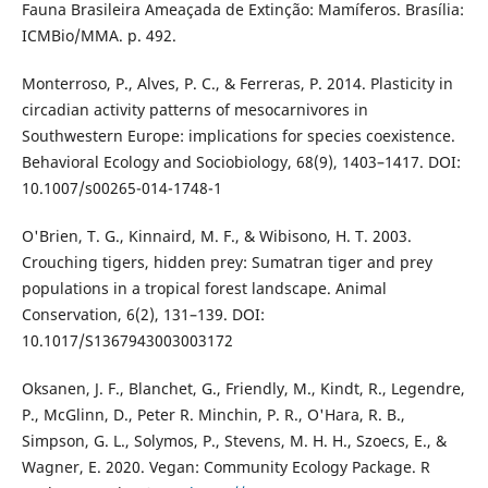
Fauna Brasileira Ameaçada de Extinção: Mamíferos. Brasília:
ICMBio/MMA. p. 492.
Monterroso, P., Alves, P. C., & Ferreras, P. 2014. Plasticity in
circadian activity patterns of mesocarnivores in
Southwestern Europe: implications for species coexistence.
Behavioral Ecology and Sociobiology, 68(9), 1403–1417. DOI:
10.1007/s00265-014-1748-1
O'Brien, T. G., Kinnaird, M. F., & Wibisono, H. T. 2003.
Crouching tigers, hidden prey: Sumatran tiger and prey
populations in a tropical forest landscape. Animal
Conservation, 6(2), 131–139. DOI:
10.1017/S1367943003003172
Oksanen, J. F., Blanchet, G., Friendly, M., Kindt, R., Legendre,
P., McGlinn, D., Peter R. Minchin, P. R., O'Hara, R. B.,
Simpson, G. L., Solymos, P., Stevens, M. H. H., Szoecs, E., &
Wagner, E. 2020. Vegan: Community Ecology Package. R