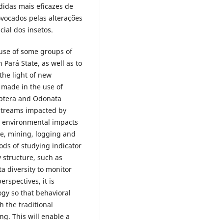
didas mais eficazes de
vocados pelas alterações
cial dos insetos.
 use of some groups of
 Pará State, as well as to
the light of new
 made in the use of
optera and Odonata
 streams impacted by
t environmental impacts
ure, mining, logging and
ods of studying indicator
 structure, such as
a diversity to monitor
erspectives, it is
ogy so that behavioral
 the traditional
g. This will enable a