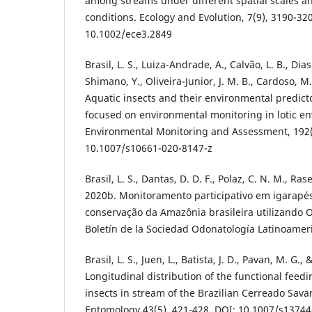
among streams under different spatial scales a
conditions. Ecology and Evolution, 7(9), 3190-32
10.1002/ece3.2849
Brasil, L. S., Luiza-Andrade, A., Calvão, L. B., Dias-S
Shimano, Y., Oliveira-Junior, J. M. B., Cardoso, M.
Aquatic insects and their environmental predicto
focused on environmental monitoring in lotic e
Environmental Monitoring and Assessment, 192(3
10.1007/s10661-020-8147-z
Brasil, L. S., Dantas, D. D. F., Polaz, C. N. M., Rase
2020b. Monitoramento participativo em igarapé
conservação da Amazônia brasileira utilizando 
Boletín de la Sociedad Odonatología Latinoameri
Brasil, L. S., Juen, L., Batista, J. D., Pavan, M. G.,
Longitudinal distribution of the functional feed
insects in stream of the Brazilian Cerreado Sava
Entomology 43(5), 421-428. DOI: 10.1007/s1374