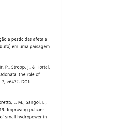
ção a pesticidas afeta a
o bufo) em uma paisagem
r, P., Stropp, J., & Hortal,
donata: the role of
 7, e6472. DOI:
oretto, E. M., Sangoi, L.,
019. Improving policies
of small hydropower in