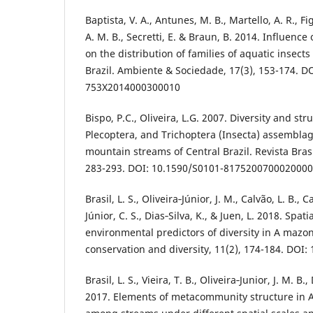
Baptista, V. A., Antunes, M. B., Martello, A. R., F
A. M. B., Secretti, E. & Braun, B. 2014. Influence
on the distribution of families of aquatic insects
Brazil. Ambiente & Sociedade, 17(3), 153-174. D
753X2014000300010
Bispo, P.C., Oliveira, L.G. 2007. Diversity and s
Plecoptera, and Trichoptera (Insecta) assemblage
mountain streams of Central Brazil. Revista Brasi
283-293. DOI: 10.1590/S0101-817520070002000
Brasil, L. S., Oliveira‐Júnior, J. M., Calvão, L. B., 
Júnior, C. S., Dias‐Silva, K., & Juen, L. 2018. Spa
environmental predictors of diversity in A mazo
conservation and diversity, 11(2), 174-184. DOI:
Brasil, L. S., Vieira, T. B., Oliveira‐Junior, J. M. B.,
2017. Elements of metacommunity structure in