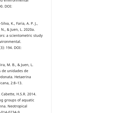
nd environmental
00. DOI:
ilva, K., Faria, A. P. J.,
 N., & Juen, L. 2020a.
rs: a scientometric study
nvironmental.
): 194. DOI:
ira, M. B., & Juen, L.
s de unidades de
Odonata. Hetaerina
cana, 2:8–13.
 & Cabette, H.S.R. 2014.
ing groups of aquatic
nna. Neotropical
4-014-0234-9