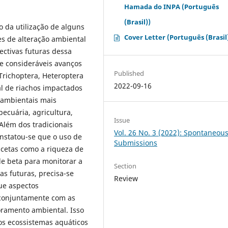
Hamada do INPA (Português
(Brasil))
co da utilização de alguns
Cover Letter (Português (Brasil
s de alteração ambiental
ectivas futuras dessa
se consideráveis avanços
Published
Trichoptera, Heteroptera
2022-09-16
l de riachos impactados
s ambientais mais
ecuária, agricultura,
Issue
Além dos tradicionais
Vol. 26 No. 3 (2022): Spontaneou
nstatou-se que o uso de
Submissions
cetas como a riqueza de
de beta para monitorar a
Section
as futuras, precisa-se
Review
ue aspectos
 conjuntamente com as
oramento ambiental. Isso
os ecossistemas aquáticos