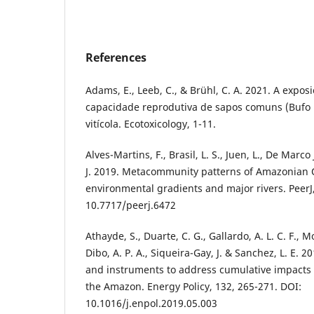
References
Adams, E., Leeb, C., & Brühl, C. A. 2021. A exposi
capacidade reprodutiva de sapos comuns (Buf
vitícola. Ecotoxicology, 1-11.
Alves-Martins, F., Brasil, L. S., Juen, L., De Marco J
J. 2019. Metacommunity patterns of Amazonian O
environmental gradients and major rivers. PeerJ,
10.7717/peerj.6472
Athayde, S., Duarte, C. G., Gallardo, A. L. C. F., M
Dibo, A. P. A., Siqueira-Gay, J. & Sanchez, L. E. 2
and instruments to address cumulative impacts 
the Amazon. Energy Policy, 132, 265-271. DOI:
10.1016/j.enpol.2019.05.003