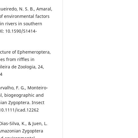
igueiredo, N. S. B., Amaral,
 of environmental factors
 in rivers in southern
OI: 10.1590/S1414-
tructure of Ephemeroptera,
s from riffles in
leira de Zoologia, 24,
04
Carvalho, F. G., Monteiro‐
tial, biogeographic and
nian Zygoptera. Insect
 10.1111/icad.12262
 Dias‐Silva, K., & Juen, L.
 Amazonian Zygoptera