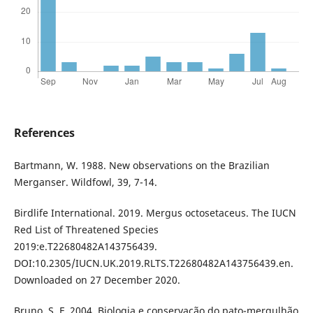
References
Bartmann, W. 1988. New observations on the Brazilian
Merganser. Wildfowl, 39, 7-14.
Birdlife International. 2019. Mergus octosetaceus. The IUCN
Red List of Threatened Species
2019:e.T22680482A143756439.
DOI:10.2305/IUCN.UK.2019.RLTS.T22680482A143756439.en.
Downloaded on 27 December 2020.
Bruno, S. F. 2004. Biologia e conservação do pato-mergulhão