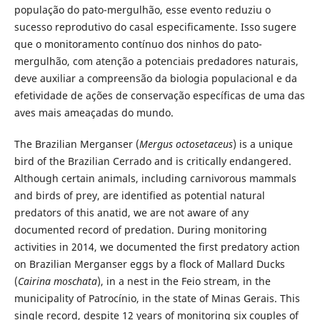
população do pato-mergulhão, esse evento reduziu o
sucesso reprodutivo do casal especificamente. Isso sugere
que o monitoramento contínuo dos ninhos do pato-
mergulhão, com atenção a potenciais predadores naturais,
deve auxiliar a compreensão da biologia populacional e da
efetividade de ações de conservação específicas de uma das
aves mais ameaçadas do mundo.
The Brazilian Merganser (
Mergus octosetaceus
) is a unique
bird of the Brazilian Cerrado and is critically endangered.
Although certain animals, including carnivorous mammals
and birds of prey, are identified as potential natural
predators of this anatid, we are not aware of any
documented record of predation. During monitoring
activities in 2014, we documented the first predatory action
on Brazilian Merganser eggs by a flock of Mallard Ducks
(
Cairina moschata
), in a nest in the Feio stream, in the
municipality of Patrocínio, in the state of Minas Gerais. This
single record, despite 12 years of monitoring six couples of