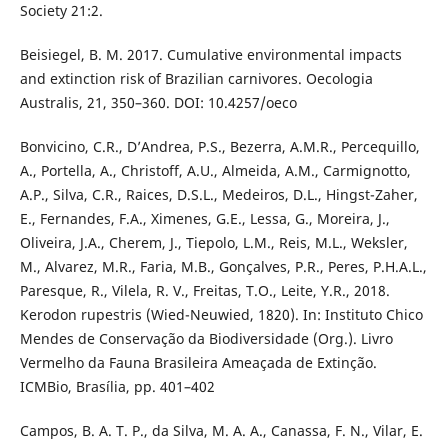
Society 21:2.
Beisiegel, B. M. 2017. Cumulative environmental impacts
and extinction risk of Brazilian carnivores. Oecologia
Australis, 21, 350–360. DOI: 10.4257/oeco
Bonvicino, C.R., D’Andrea, P.S., Bezerra, A.M.R., Percequillo,
A., Portella, A., Christoff, A.U., Almeida, A.M., Carmignotto,
A.P., Silva, C.R., Raices, D.S.L., Medeiros, D.L., Hingst-Zaher,
E., Fernandes, F.A., Ximenes, G.E., Lessa, G., Moreira, J.,
Oliveira, J.A., Cherem, J., Tiepolo, L.M., Reis, M.L., Weksler,
M., Alvarez, M.R., Faria, M.B., Gonçalves, P.R., Peres, P.H.A.L.,
Paresque, R., Vilela, R. V., Freitas, T.O., Leite, Y.R., 2018.
Kerodon rupestris (Wied-Neuwied, 1820). In: Instituto Chico
Mendes de Conservação da Biodiversidade (Org.). Livro
Vermelho da Fauna Brasileira Ameaçada de Extinção.
ICMBio, Brasília, pp. 401–402
Campos, B. A. T. P., da Silva, M. A. A., Canassa, F. N., Vilar, E.