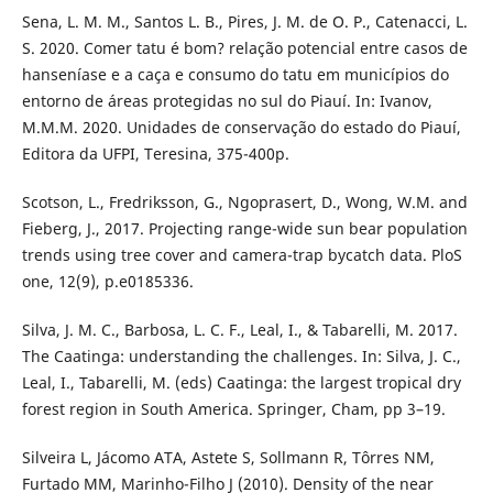
Sena, L. M. M., Santos L. B., Pires, J. M. de O. P., Catenacci, L.
S. 2020. Comer tatu é bom? relação potencial entre casos de
hanseníase e a caça e consumo do tatu em municípios do
entorno de áreas protegidas no sul do Piauí. In: Ivanov,
M.M.M. 2020. Unidades de conservação do estado do Piauí,
Editora da UFPI, Teresina, 375-400p.
Scotson, L., Fredriksson, G., Ngoprasert, D., Wong, W.M. and
Fieberg, J., 2017. Projecting range-wide sun bear population
trends using tree cover and camera-trap bycatch data. PloS
one, 12(9), p.e0185336.
Silva, J. M. C., Barbosa, L. C. F., Leal, I., & Tabarelli, M. 2017.
The Caatinga: understanding the challenges. In: Silva, J. C.,
Leal, I., Tabarelli, M. (eds) Caatinga: the largest tropical dry
forest region in South America. Springer, Cham, pp 3–19.
Silveira L, Jácomo ATA, Astete S, Sollmann R, Tôrres NM,
Furtado MM, Marinho-Filho J (2010). Density of the near