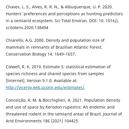
Chaves, L. S., Alves, R. R. N., & Albuquerque, U. P. 2020.
Hunters’ preferences and perceptions as hunting predictors
in a semiarid ecosystem. Sci Total Environ. DOI: 10. 1016/j.
scitotenv.2020.138494
Chiarello, A.G. 2000. Density and population size of
mammals in remnants of Brazilian Atlantic Forest.
Conservation Biology 14, 1649–1657.
Colwell, R. K. 2019. Estimate S: statistical estimation of
species richness and shared species from samples
[Internet]. Version 9.1.0. Available at:
http://viceroy.eeb.uconn.edu/estimates/
.
Conceição, A. M. & Bocchiglieri, A. 2021. Population density
and use of space by Kerodon rupestris: An endemic and
threatened rodent in the semiarid areas of Brazil. Journal of
Arid Environments 186 (2021) 104425