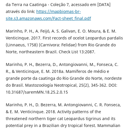
da Terra na Caatinga - Coleção 7, acessado em [DATA]
através do link:
https://mapbiomas-br-
site.s3.amazonaws.com/Fact-sheet_final.pdf
Marinho, P. H., A. Feijó, A. S. Galivan, E. O. Moura, & E. M.
Venticinque. 2017. First records of ocelot Leopardus pardalis
(Linnaeus, 1758) (Carnivora: Felidae) from Rio Grande do
Norte, northeastern Brazil. Check List 13:2087.
Marinho, P. H., Bezerra, D., Antongiovanni, M., Fonseca, C.
R., & Venticinque, E. M. 2018a. Mamíferos de médio e
grande porte da caatinga do Rio Grande do Norte, nordeste
do Brasil. Mastozoología Neotropical, 25(2), 345-362. DOI:
10.31687/saremMN.18.25.2.0.15
Marinho, P. H., D. Bezerra, M. Antongiovanni, C. R. Fonseca,
& E. M. Venticinque. 2018. Activity patterns of the
threatened northern tiger cat Leopardus tigrinus and its
potential prey in a Brazilian dry tropical forest. Mammalian