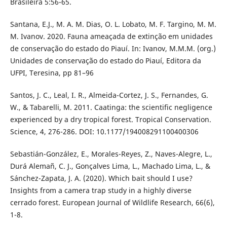
Brasileira 5:56-65.
Santana, E.J., M. A. M. Dias, O. L. Lobato, M. F. Targino, M. M.
M. Ivanov. 2020. Fauna ameaçada de extinção em unidades
de conservação do estado do Piauí. In: Ivanov, M.M.M. (org.)
Unidades de conservação do estado do Piauí, Editora da
UFPI, Teresina, pp 81–96
Santos, J. C., Leal, I. R., Almeida-Cortez, J. S., Fernandes, G.
W., & Tabarelli, M. 2011. Caatinga: the scientific negligence
experienced by a dry tropical forest. Tropical Conservation.
Science, 4, 276-286. DOI: 10.1177/194008291100400306
Sebastián-González, E., Morales-Reyes, Z., Naves-Alegre, L.,
Durá Alemañ, C. J., Gonçalves Lima, L., Machado Lima, L., &
Sánchez-Zapata, J. A. (2020). Which bait should I use?
Insights from a camera trap study in a highly diverse
cerrado forest. European Journal of Wildlife Research, 66(6),
1-8.