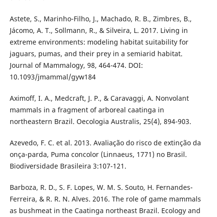
Astete, S., Marinho-Filho, J., Machado, R. B., Zimbres, B.,
Jácomo, A. T., Sollmann, R., & Silveira, L. 2017. Living in
extreme environments: modeling habitat suitability for
jaguars, pumas, and their prey in a semiarid habitat.
Journal of Mammalogy, 98, 464-474. DOI:
10.1093/jmammal/gyw184
Aximoff, I. A., Medcraft, J. P., & Caravaggi, A. Nonvolant
mammals in a fragment of arboreal caatinga in
northeastern Brazil. Oecologia Australis, 25(4), 894-903.
Azevedo, F. C. et al. 2013. Avaliação do risco de extinção da
onça-parda, Puma concolor (Linnaeus, 1771) no Brasil.
Biodiversidade Brasileira 3:107-121.
Barboza, R. D., S. F. Lopes, W. M. S. Souto, H. Fernandes-
Ferreira, & R. R. N. Alves. 2016. The role of game mammals
as bushmeat in the Caatinga northeast Brazil. Ecology and