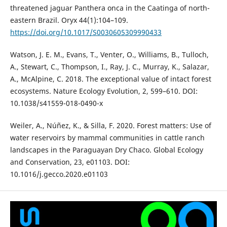
threatened jaguar Panthera onca in the Caatinga of north-
eastern Brazil. Oryx 44(1):104–109.
https://doi.org/10.1017/S0030605309990433
Watson, J. E. M., Evans, T., Venter, O., Williams, B., Tulloch,
A., Stewart, C., Thompson, I., Ray, J. C., Murray, K., Salazar,
A., McAlpine, C. 2018. The exceptional value of intact forest
ecosystems. Nature Ecology Evolution, 2, 599–610. DOI:
10.1038/s41559-018-0490-x
Weiler, A., Núñez, K., & Silla, F. 2020. Forest matters: Use of
water reservoirs by mammal communities in cattle ranch
landscapes in the Paraguayan Dry Chaco. Global Ecology
and Conservation, 23, e01103. DOI:
10.1016/j.gecco.2020.e01103