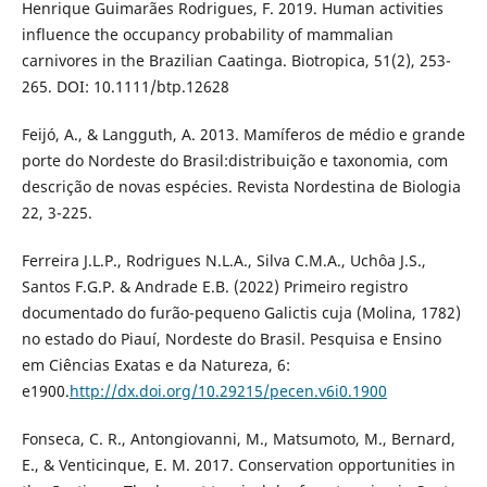
Henrique Guimarães Rodrigues, F. 2019. Human activities
influence the occupancy probability of mammalian
carnivores in the Brazilian Caatinga. Biotropica, 51(2), 253-
265. DOI: 10.1111/btp.12628
Feijó, A., & Langguth, A. 2013. Mamíferos de médio e grande
porte do Nordeste do Brasil:distribuição e taxonomia, com
descrição de novas espécies. Revista Nordestina de Biologia
22, 3-225.
Ferreira J.L.P., Rodrigues N.L.A., Silva C.M.A., Uchôa J.S.,
Santos F.G.P. & Andrade E.B. (2022) Primeiro registro
documentado do furão-pequeno Galictis cuja (Molina, 1782)
no estado do Piauí, Nordeste do Brasil. Pesquisa e Ensino
em Ciências Exatas e da Natureza, 6:
e1900.
http://dx.doi.org/10.29215/pecen.v6i0.1900
Fonseca, C. R., Antongiovanni, M., Matsumoto, M., Bernard,
E., & Venticinque, E. M. 2017. Conservation opportunities in