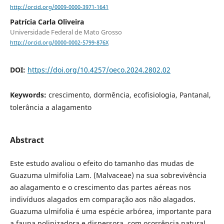
http://orcid.org/0009-0000-3971-1641
Patrícia Carla Oliveira
Universidade Federal de Mato Grosso
http://orcid.org/0000-0002-5799-876X
DOI:
https://doi.org/10.4257/oeco.2024.2802.02
Keywords:
crescimento, dormência, ecofisiologia, Pantanal,
tolerância a alagamento
Abstract
Este estudo avaliou o efeito do tamanho das mudas de
Guazuma ulmifolia Lam. (Malvaceae) na sua sobrevivência
ao alagamento e o crescimento das partes aéreas nos
indivíduos alagados em comparação aos não alagados.
Guazuma ulmifolia é uma espécie arbórea, importante para
a fauna polinizadora e dispersora, com ocorrência natural