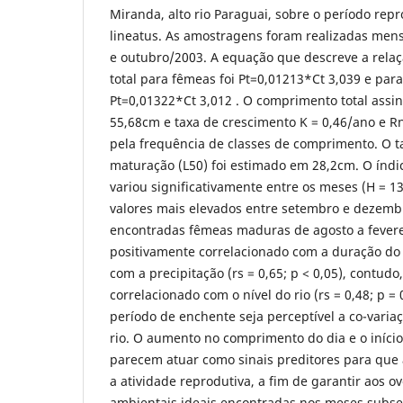
Miranda, alto rio Paraguai, sobre o período rep
lineatus. As amostragens foram realizadas mens
e outubro/2003. A equação que descreve a rel
total para fêmeas foi Pt=0,01213*Ct 3,039 e par
Pt=0,01322*Ct 3,012 . O comprimento total assin
55,68cm e taxa de crescimento K = 0,46/ano e R
pela frequência de classes de comprimento. O 
maturação (L50) foi estimado em 28,2cm. O índi
variou significativamente entre os meses (H = 13
valores mais elevados entre setembro e dezemb
encontradas fêmeas maduras de agosto a fevere
positivamente correlacionado com a duração do di
com a precipitação (rs = 0,65; p < 0,05), contudo
correlacionado com o nível do rio (rs = 0,48; p =
período de enchente seja perceptível a co-variaç
rio. O aumento no comprimento do dia e o iníci
parecem atuar como sinais preditores para que 
a atividade reprodutiva, a fim de garantir aos o
ambientais ideais encontradas nos meses subse