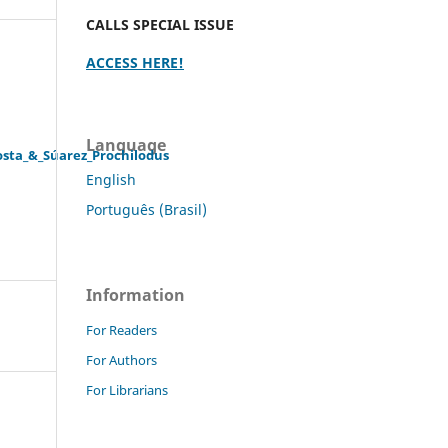
CALLS SPECIAL ISSUE
ACCESS HERE!
Language
sta_&_Súarez_Prochilodus
English
Português (Brasil)
Information
For Readers
For Authors
For Librarians