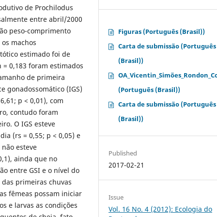
rodutivo de Prochilodus
almente entre abril/2000
ação peso-comprimento
Figuras (Português (Brasil))
a os machos
Carta de submissão (Português
tótico estimado foi de
(Brasil))
n = 0,183 foram estimados
OA_Vicentin_Simões_Rondon_Co
tamanho de primeira
ce gonadossomático (IGS)
(Português (Brasil))
6,61; p < 0,01), com
Carta de submissão (Português
ro, contudo foram
(Brasil))
iro. O IGS esteve
a (rs = 0,55; p < 0,05) e
, não esteve
Published
 0,1), ainda que no
2017-02-21
ão entre GSI e o nível do
o das primeiras chuvas
as fêmeas possam iniciar
Issue
vos e larvas as condições
Vol. 16 No. 4 (2012): Ecologia do
quentes de cheia, fato