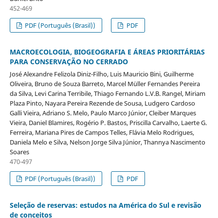
452-469
PDF (Português (Brasil))
PDF
MACROECOLOGIA, BIOGEOGRAFIA E ÁREAS PRIORITÁRIAS
PARA CONSERVAÇÃO NO CERRADO
José Alexandre Felizola Diniz-Filho, Luis Mauricio Bini, Guilherme
Oliveira, Bruno de Souza Barreto, Marcel Müller Fernandes Pereira
da Silva, Levi Carina Terribile, Thiago Fernando L.V.B. Rangel, Miriam
Plaza Pinto, Nayara Pereira Rezende de Sousa, Ludgero Cardoso
Galli Vieira, Adriano S. Melo, Paulo Marco Júnior, Cleiber Marques
Vieira, Daniel Blamires, Rogério P. Bastos, Priscilla Carvalho, Laerte G.
Ferreira, Mariana Pires de Campos Telles, Flávia Melo Rodrigues,
Daniela Melo e Silva, Nelson Jorge Silva Júnior, Thannya Nascimento
Soares
470-497
PDF (Português (Brasil))
PDF
Seleção de reservas: estudos na América do Sul e revisão
de conceitos