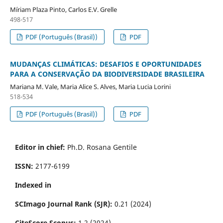
Míriam Plaza Pinto, Carlos E.V. Grelle
498-517
PDF (Português (Brasil))
PDF
MUDANÇAS CLIMÁTICAS: DESAFIOS E OPORTUNIDADES
PARA A CONSERVAÇÃO DA BIODIVERSIDADE BRASILEIRA
Mariana M. Vale, Maria Alice S. Alves, Maria Lucia Lorini
518-534
PDF (Português (Brasil))
PDF
Editor in chief:
Ph.D. Rosana Gentile
ISSN:
2177-6199
Indexed in
SCImago Journal Rank (SJR):
0.21 (2024)
CiteScore Scopus:
1.2 (2024)