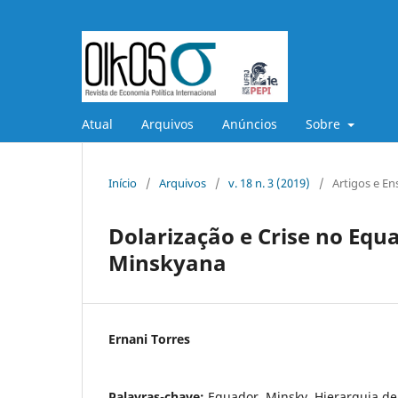
Atual
Arquivos
Anúncios
Sobre
Início
/
Arquivos
/
v. 18 n. 3 (2019)
/
Artigos e En
Dolarização e Crise no Equ
Minskyana
Ernani Torres
Palavras-chave:
Equador, Minsky, Hierarquia d