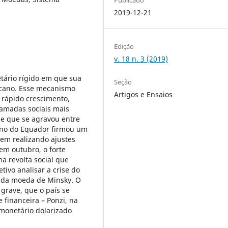
2019-12-21
Edição
v. 18 n. 3 (2019)
ário rígido em que sua
Seção
icano. Esse mecanismo
Artigos e Ensaios
 rápido crescimento,
amadas sociais mais
e que se agravou entre
erno do Equador firmou um
em realizando ajustes
 em outubro, o forte
a revolta social que
tivo analisar a crise do
 da moeda de Minsky. O
grave, que o país se
 financeira – Ponzi, na
 monetário dolarizado