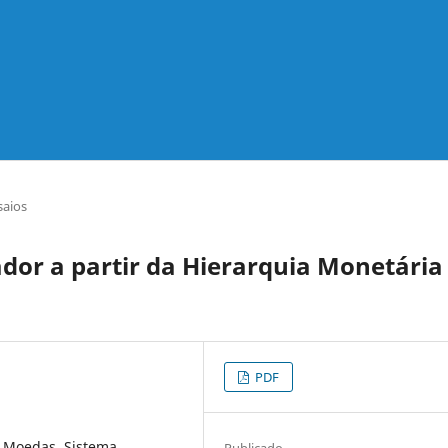
saios
ador a partir da Hierarquia Monetária
PDF
e Moedas, Sistema
Publicado