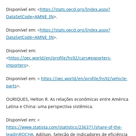
Disponível em: <
https://stats.oecd.org/Index.aspx?
DataSetCode=AMNE_IN
>.
Disponível em: <
https://stats.oecd.org/Index.aspx?
DataSetCode=AMNE_IN
>.
Disponível em:
<
https://oec.world/en/profile/hs92/cars#exporters-
importers
>.
Disponível em: <
https://oec.world/en/profile/hs92/vehicle-
parts
>.
OURIQUES, Helton R. As relações econômicas entre América
Latina e China: uma perspectiva sistêmica.
Disponível em: <
https://www.statista.com/statistics/236371/share-of-the-
leadinROCHA
, Adilson. Seleção de indicadores de eficiência