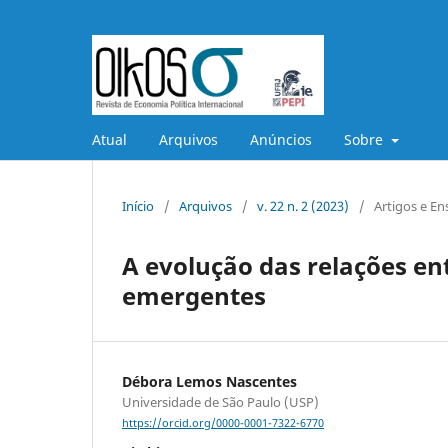
Atual
Arquivos
Anúncios
Sobre
Início
/
Arquivos
/
v. 22 n. 2 (2023)
/
Artigos e En
A evolução das relações en
emergentes
Débora Lemos Nascentes
Universidade de São Paulo (USP)
https://orcid.org/0000-0001-7322-6770