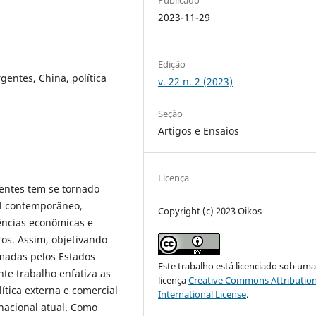
2023-11-29
Edição
entes, China, política
v. 22 n. 2 (2023)
Seção
Artigos e Ensaios
Licença
entes tem se tornado
al contemporâneo,
Copyright (c) 2023 Oikos
ências econômicas e
tros. Assim, objetivando
omadas pelos Estados
Este trabalho está licenciado sob um
te trabalho enfatiza as
licença
Creative Commons Attribution
ítica externa e comercial
International License
.
nacional atual. Como