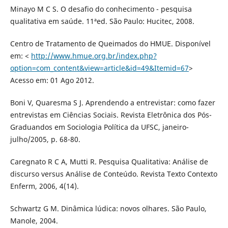
Minayo M C S. O desafio do conhecimento - pesquisa
qualitativa em saúde. 11ªed. São Paulo: Hucitec, 2008.
Centro de Tratamento de Queimados do HMUE. Disponível
em: <
http://www.hmue.org.br/index.php?
option=com_content&view=article&id=49&Itemid=67
>
Acesso em: 01 Ago 2012.
Boni V, Quaresma S J. Aprendendo a entrevistar: como fazer
entrevistas em Ciências Sociais. Revista Eletrônica dos Pós-
Graduandos em Sociologia Política da UFSC, janeiro-
julho/2005, p. 68-80.
Caregnato R C A, Mutti R. Pesquisa Qualitativa: Análise de
discurso versus Análise de Conteúdo. Revista Texto Contexto
Enferm, 2006, 4(14).
Schwartz G M. Dinâmica lúdica: novos olhares. São Paulo,
Manole, 2004.