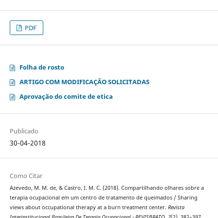
PDF
Folha de rosto
ARTIGO COM MODIFICAÇÃO SOLICITADAS
Aprovação do comite de etica
Publicado
30-04-2018
Como Citar
Azevedo, M. M. de, & Castro, I. M. C. (2018). Compartilhando olhares sobre a
terapia ocupacional em um centro de tratamento de queimados / Sharing
views about occupational therapy at a burn treatment center.
Revista
Interinstitucional Brasileira De Terapia Ocupacional - REVISBRATO
,
2
(2), 382–397.