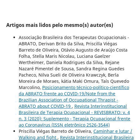
Artigos mais lidos pelo mesmo(s) autor(es)
Associação Brasileira dos Terapeutas Ocupacionais -
ABRATO, Derivan Brito da Silva, Priscilla Viégas
Barreto de Oliveira, Otávio Augusto de Araújo Costa
Folha, Stella Maris Nicolau, Luciana Gaelzer
Wertheimer, Daniela Rodrigues da Silva, Rejane
Nazaré Pimentel de Sousa, Sandra Regina Guedes
Pacheco, Nilva Sueli de Oliveira Krawczyk, Berla
Moreira de Moraes, kátia Maki Omura, Taís Quevedo
Marcolino,
Posicionamento técnico-político-científico
da ABRATO frente ao COVID-19/Note from the
Brazilian Association of Occupational Thrapist -
ABRATO about COVID-19
,
Revista Interinstitucional
Brasileira de Terapia Ocupacional - REVISBRATO: v. 4
n. 3 (2020): Suplemento - Terapia Ocupacional frente
ao Coronavírus (ISSN eletrônico 2526-3544)
Priscilla Viégas Barreto de Oliveira,
Caminhar e lutar /
Walking and fight
,
Revista Interinstitucional Brasileira