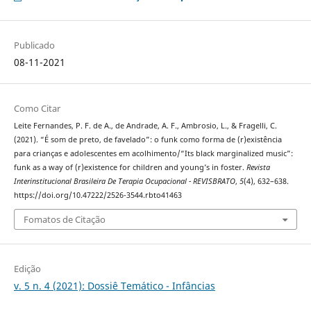
Publicado
08-11-2021
Como Citar
Leite Fernandes, P. F. de A., de Andrade, A. F., Ambrosio, L., & Fragelli, C.
(2021). “É som de preto, de favelado”: o funk como forma de (r)existência
para crianças e adolescentes em acolhimento/“Its black marginalized music”:
funk as a way of (r)existence for children and young’s in foster.
Revista
Interinstitucional Brasileira De Terapia Ocupacional - REVISBRATO
,
5
(4), 632–638.
https://doi.org/10.47222/2526-3544.rbto41463
Fomatos de Citação
Edição
v. 5 n. 4 (2021): Dossiê Temático - Infâncias