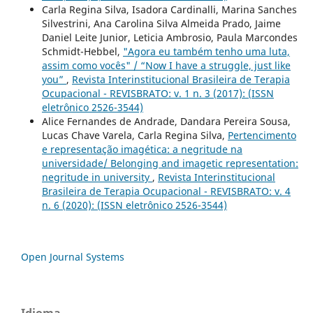
Carla Regina Silva, Isadora Cardinalli, Marina Sanches
Silvestrini, Ana Carolina Silva Almeida Prado, Jaime
Daniel Leite Junior, Leticia Ambrosio, Paula Marcondes
Schmidt-Hebbel,
"Agora eu também tenho uma luta,
assim como vocês" / “Now I have a struggle, just like
you”
,
Revista Interinstitucional Brasileira de Terapia
Ocupacional - REVISBRATO: v. 1 n. 3 (2017): (ISSN
eletrônico 2526-3544)
Alice Fernandes de Andrade, Dandara Pereira Sousa,
Lucas Chave Varela, Carla Regina Silva,
Pertencimento
e representação imagética: a negritude na
universidade/ Belonging and imagetic representation:
negritude in university
,
Revista Interinstitucional
Brasileira de Terapia Ocupacional - REVISBRATO: v. 4
n. 6 (2020): (ISSN eletrônico 2526-3544)
Open Journal Systems