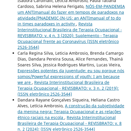
Isadora Cardinalli, Leticia Ambrosio, Paula Tatiana
Cardoso, Sabrina Helena Ferigato,
NÓS-EM-PANDEMIA
um ANTImanual do fazer em tempos de paradoxos na
atividade/PNADEMIC-IN-US: an ANTImanual of to do
in times paradoxes in activity
,
Revista
Interinstitucional Brasileira de Terapia Ocupacional -
REVISBRATO: v. 4 n. 3 (2020): Suplemento - Terapia
Ocupacional frente ao Coronavírus (ISSN eletrônico
2526-3544)
Carla Regina Silva, Leticia Ambrosio, Brenda Camargo
Dias, Dandara Pereira Sousa, Alice Fernandes, Thainá
Soares Silva, Jessica Rodrigues Martins, Lucas Vieira,
Expressões potentes da juventude: eu sou porque nós
somos/Powerful expressions of youth: I am because
we are
,
Revista Interinstitucional Brasileira de
Terapia Ocupacional - REVISBRATO: v. 3 n. 2 (2019):
(ISSN eletrônico 2526-3544)
Dandara Rayane Gonçalves Siqueira, Heliana Castro
Alves, Letícia Ambrosio,
A construção da subjetividade
da menina negra: Terapia Ocupacional e as relações
étnico raciais na escola
,
Revista Interinstitucional
Brasileira de Terapia Ocupacional - REVISBRATO: v. 8
n. 2 (2024): (ISSN eletrônico 2526-3544)