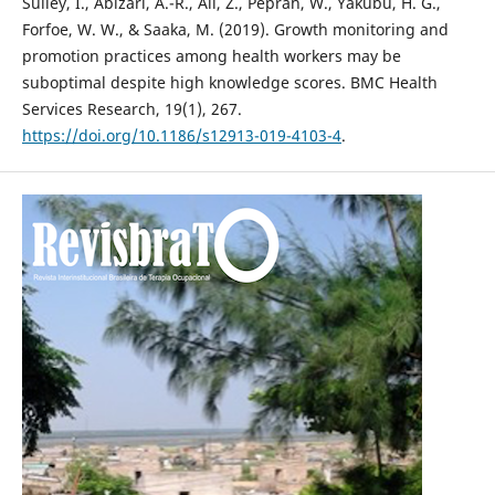
Sulley, I., Abizari, A.-R., Ali, Z., Peprah, W., Yakubu, H. G.,
Forfoe, W. W., & Saaka, M. (2019). Growth monitoring and
promotion practices among health workers may be
suboptimal despite high knowledge scores. BMC Health
Services Research, 19(1), 267.
https://doi.org/10.1186/s12913-019-4103-4
.