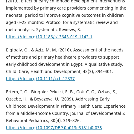
(2019). Effect of early childhood development interventions
implemented by primary care providers commencing in the
neonatal period to improve cognitive outcomes in children
aged 0–23 months: Protocol for a systematic review and
meta-analysis. Systematic Reviews, 8.
https://doi.org/10.1186/s13643-019-1142-1
Elgibaly, O., & Aziz, M. M. (2016). Assessment of the needs
of mothers and primary healthcare providers to support
early childhood development in Egypt: A qualitative study.
Child: Care, Health and Development, 42(3), 394–401.
https://doi.org/10.1111/cch.12337
Ertem, I. O., Bingoler Pekcici, E. B., Gok, C. G., Ozbas, S.,
Ozcebe, H., & Beyazova, U. (2009). Addressing Early
Childhood Development in Primary Health Care: Experience
from a Middle-Income Country. Journal of Developmental &
Behavioral Pediatrics, 30(4), 319–326.
https://doi.org/10.1097/DBP.0b013e3181b0f035