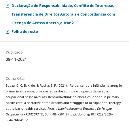
Declaração de Responsabilidade, Conflito de Interesse,
Transferência de Direitos Autorais e Concordância com
Licença de Acesso Aberto_autor 2
Folha de rosto
Publicado
08-11-2021
Como Citar
Souza, C. C. B. X. de, & Rocha, E. F. (2021). (Re)pensando a infância na atenção
primária em saúde: uma narrativa dos sonhos e tropeços da terapia
ocupacional nesse nível assistencial/Rethinking about childhood in primary
health care: a narrative of the dreams and struggles of occupational therapy
at the basic health services.
Revista Interinstitucional Brasileira De Terapia
Ocupacional - REVISBRATO
,
5
(4), 484–501. https://doi.org/10.47222/2526-
3544.rbto41851