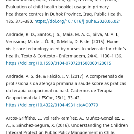
Evaluation of child health booklet usage in primary
healthcare centres in Duhok Province, Iraq. Public Health,
185, 375–380.
https://doi.org/10.1016/j.puhe.2020.06.021
Andrade, R. D., Santos, J. S., Maia, M. A. C., Silva, M. A. I.,
Veríssimo, M. de L. Ó. R., & Mello, D. F. de. (2015). Home
visit: care technology used by nurses to advocate for child’s
health. Texto & Contexto - Enfermagem, 24(4), 1130–1136.
https://doi.org/10.1590/0104-0707201500000120015
Andrade, A. S. de, & Falcão, I. V. (2017). A compreensão de
profissionais da atenção primária à saúde sobre as práticas
da terapia ocupacional no nasf. Cadernos de Terapia
Ocupacional da UFSCar, 25(1), 33–42.
https://doi.org/10.4322/0104-4931.ctoAO0779
Arcos-Griffiths, E., Vollrath-Ramírez, A., Muñoz-González, L.
A., & Sánchez-Segura, X. (2016). Understanding the Children
Integral Protection Public Policy Management in Chile.