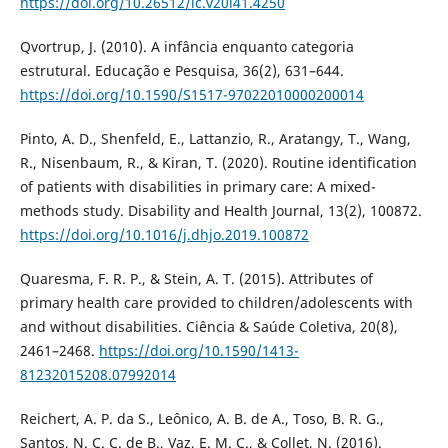
https://doi.org/10.26512/lc.v20i41.4250
Qvortrup, J. (2010). A infância enquanto categoria
estrutural. Educação e Pesquisa, 36(2), 631–644.
https://doi.org/10.1590/S1517-97022010000200014
Pinto, A. D., Shenfeld, E., Lattanzio, R., Aratangy, T., Wang,
R., Nisenbaum, R., & Kiran, T. (2020). Routine identification
of patients with disabilities in primary care: A mixed-
methods study. Disability and Health Journal, 13(2), 100872.
https://doi.org/10.1016/j.dhjo.2019.100872
Quaresma, F. R. P., & Stein, A. T. (2015). Attributes of
primary health care provided to children/adolescents with
and without disabilities. Ciência & Saúde Coletiva, 20(8),
2461–2468.
https://doi.org/10.1590/1413-
81232015208.07992014
Reichert, A. P. da S., Leônico, A. B. de A., Toso, B. R. G.,
Santos, N. C. C. de B., Vaz, E. M. C., & Collet, N. (2016).