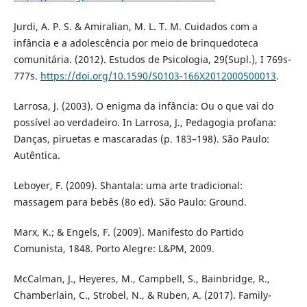
Jurdi, A. P. S. & Amiralian, M. L. T. M. Cuidados com a
infância e a adolescência por meio de brinquedoteca
comunitária. (2012). Estudos de Psicologia, 29(Supl.), I 769s-
777s.
https://doi.org/10.1590/S0103-166X2012000500013
.
Larrosa, J. (2003). O enigma da infância: Ou o que vai do
possível ao verdadeiro. In Larrosa, J., Pedagogia profana:
Danças, piruetas e mascaradas (p. 183–198). São Paulo:
Autêntica.
Leboyer, F. (2009). Shantala: uma arte tradicional:
massagem para bebês (8o ed). São Paulo: Ground.
Marx, K.; & Engels, F. (2009). Manifesto do Partido
Comunista, 1848. Porto Alegre: L&PM, 2009.
McCalman, J., Heyeres, M., Campbell, S., Bainbridge, R.,
Chamberlain, C., Strobel, N., & Ruben, A. (2017). Family-