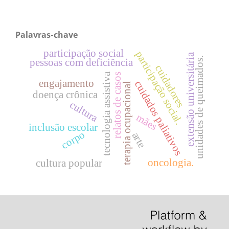
Palavras-chave
participação social
participação social.
extensão universitária
unidades de queimados.
pessoas com deficiência
cuidadores
tecnologia assistiva
relatos de casos
engajamento
cuidados paliativos
terapia ocupacional
doença crônica
cultura
mães
inclusão escolar
corpo
arte
oncologia.
cultura popular