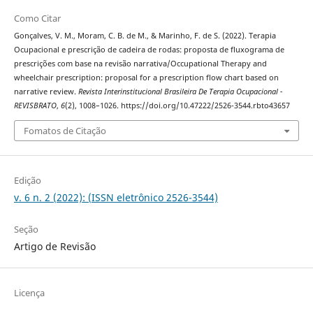
Como Citar
Gonçalves, V. M., Moram, C. B. de M., & Marinho, F. de S. (2022). Terapia
Ocupacional e prescrição de cadeira de rodas: proposta de fluxograma de
prescrições com base na revisão narrativa/Occupational Therapy and
wheelchair prescription: proposal for a prescription flow chart based on
narrative review.
Revista Interinstitucional Brasileira De Terapia Ocupacional -
REVISBRATO
,
6
(2), 1008–1026. https://doi.org/10.47222/2526-3544.rbto43657
Fomatos de Citação
Edição
v. 6 n. 2 (2022): (ISSN eletrônico 2526-3544)
Seção
Artigo de Revisão
Licença