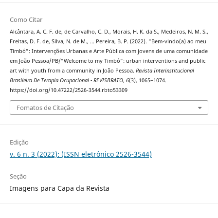
Como Citar
Alcântara, A. C. F. de, de Carvalho, C. D., Morais, H. K. da S., Medeiros, N. M. S.,
Freitas, D. F. de, Silva, N. de M., … Pereira, B. P. (2022). “Bem-vindo(a) ao meu
Timbó”: Intervenções Urbanas e Arte Pública com jovens de uma comunidade
em João Pessoa/PB/“Welcome to my Timbó”: urban interventions and public
art with youth from a community in João Pessoa.
Revista Interinstitucional
Brasileira De Terapia Ocupacional - REVISBRATO
,
6
(3), 1065–1074.
https://doi.org/10.47222/2526-3544.rbto53309
Fomatos de Citação
Edição
v. 6 n. 3 (2022): (ISSN eletrônico 2526-3544)
Seção
Imagens para Capa da Revista