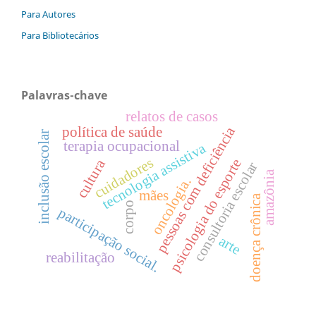
Para Autores
Para Bibliotecários
Palavras-chave
relatos de casos
pessoas com deficiência
política de saúde
inclusão escolar
terapia ocupacional
tecnologia assistiva
cuidadores
psicologia do esporte
cultura
consultoria escolar
amazônia
oncologia.
mães
doença crônica
corpo
participação social.
arte
reabilitação