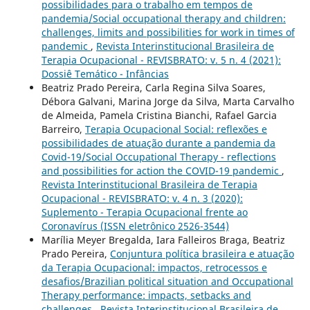
possibilidades para o trabalho em tempos de
pandemia/Social occupational therapy and children:
challenges, limits and possibilities for work in times of
pandemic
,
Revista Interinstitucional Brasileira de
Terapia Ocupacional - REVISBRATO: v. 5 n. 4 (2021):
Dossiê Temático - Infâncias
Beatriz Prado Pereira, Carla Regina Silva Soares,
Débora Galvani, Marina Jorge da Silva, Marta Carvalho
de Almeida, Pamela Cristina Bianchi, Rafael Garcia
Barreiro,
Terapia Ocupacional Social: reflexões e
possibilidades de atuação durante a pandemia da
Covid-19/Social Occupational Therapy - reflections
and possibilities for action the COVID-19 pandemic
,
Revista Interinstitucional Brasileira de Terapia
Ocupacional - REVISBRATO: v. 4 n. 3 (2020):
Suplemento - Terapia Ocupacional frente ao
Coronavírus (ISSN eletrônico 2526-3544)
Marília Meyer Bregalda, Iara Falleiros Braga, Beatriz
Prado Pereira,
Conjuntura política brasileira e atuação
da Terapia Ocupacional: impactos, retrocessos e
desafios/Brazilian political situation and Occupational
Therapy performance: impacts, setbacks and
challenges
,
Revista Interinstitucional Brasileira de