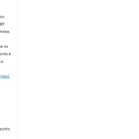
dos
 BY
emixe,
ue os
ores e
a.
nses/
crito