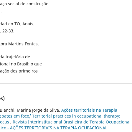
paço social de construção
.
dad en TO. Anais.
 22-33.
tora Martins Fontes.
 da trajetória de
onal no Brasil: o que
iação dos primeiros
s)
Bianchi, Marina Jorge da Silva,
Ações territoriais na Terapia
ebates em foco/ Territorial practices in occupational therapy:
 focus
,
Revista Interinstitucional Brasileira de Terapia Ocupacional 
mático - AÇÕES TERRITORIAIS NA TERAPIA OCUPACIONAL