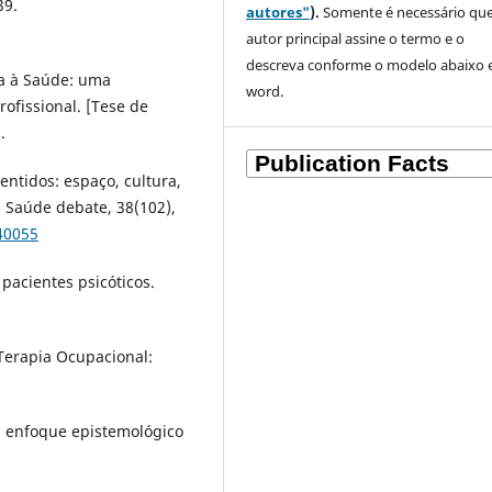
39.
autores"
).
Somente é necessário que
autor principal assine o termo e o
descreva
conforme o modelo abaixo
ca à Saúde: uma
word.
ofissional. [Tese de
.
 sentidos: espaço, cultura,
. Saúde debate, 38(102),
40055
pacientes psicóticos.
 Terapia Ocupacional:
m enfoque epistemológico