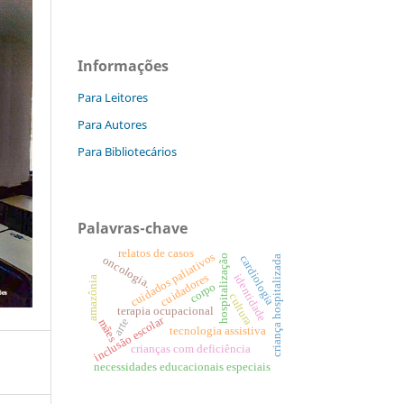
Informações
Para Leitores
Para Autores
Para Bibliotecários
Palavras-chave
relatos de casos
cuidados paliativos
cardiologia
hospitalização
criança hospitalizada
oncologia.
cuidadores
identidade
amazônia
corpo
cultura
terapia ocupacional
inclusão escolar
arte
mães
tecnologia assistiva
crianças com deficiência
necessidades educacionais especiais