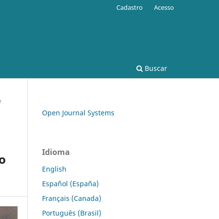
Cadastro
Acesso
Buscar
e
Open Journal Systems
Idioma
mo
English
Español (España)
Français (Canada)
Português (Brasil)