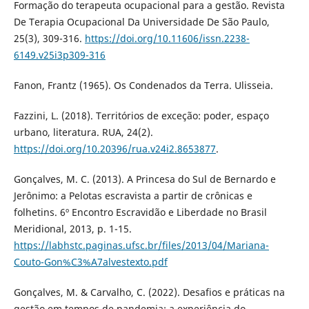
Formação do terapeuta ocupacional para a gestão. Revista
De Terapia Ocupacional Da Universidade De São Paulo,
25(3), 309-316.
https://doi.org/10.11606/issn.2238-
6149.v25i3p309-316
Fanon, Frantz (1965). Os Condenados da Terra. Ulisseia.
Fazzini, L. (2018). Territórios de exceção: poder, espaço
urbano, literatura. RUA, 24(2).
https://doi.org/10.20396/rua.v24i2.8653877
.
Gonçalves, M. C. (2013). A Princesa do Sul de Bernardo e
Jerônimo: a Pelotas escravista a partir de crônicas e
folhetins. 6º Encontro Escravidão e Liberdade no Brasil
Meridional, 2013, p. 1-15.
https://labhstc.paginas.ufsc.br/files/2013/04/Mariana-
Couto-Gon%C3%A7alvestexto.pdf
Gonçalves, M. & Carvalho, C. (2022). Desafios e práticas na
gestão em tempos de pandemia: a experiência do