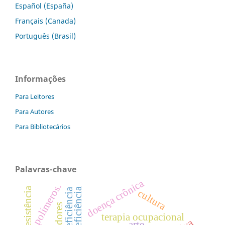
Español (España)
Français (Canada)
Português (Brasil)
Informações
Para Leitores
Para Autores
Para Bibliotecários
Palavras-chave
doença crônica
polímeros.
cultura
cuidadores
terapia ocupacional
arte