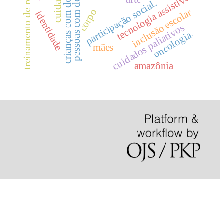
treinamento de resistência
pessoas com deficiência
crianças com deficiência
tecnologia assistiva
participação social.
corpo
inclusão escolar
identidade
cuidados paliativos
oncologia.
mães
amazônia