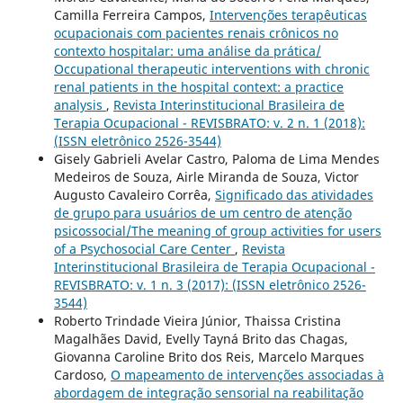
Camilla Ferreira Campos,
Intervenções terapêuticas
ocupacionais com pacientes renais crônicos no
contexto hospitalar: uma análise da prática/
Occupational therapeutic interventions with chronic
renal patients in the hospital context: a practice
analysis
,
Revista Interinstitucional Brasileira de
Terapia Ocupacional - REVISBRATO: v. 2 n. 1 (2018):
(ISSN eletrônico 2526-3544)
Gisely Gabrieli Avelar Castro, Paloma de Lima Mendes
Medeiros de Souza, Airle Miranda de Souza, Victor
Augusto Cavaleiro Corrêa,
Significado das atividades
de grupo para usuários de um centro de atenção
psicossocial/The meaning of group activities for users
of a Psychosocial Care Center
,
Revista
Interinstitucional Brasileira de Terapia Ocupacional -
REVISBRATO: v. 1 n. 3 (2017): (ISSN eletrônico 2526-
3544)
Roberto Trindade Vieira Júnior, Thaissa Cristina
Magalhães David, Evelly Tayná Brito das Chagas,
Giovanna Caroline Brito dos Reis, Marcelo Marques
Cardoso,
O mapeamento de intervenções associadas à
abordagem de integração sensorial na reabilitação