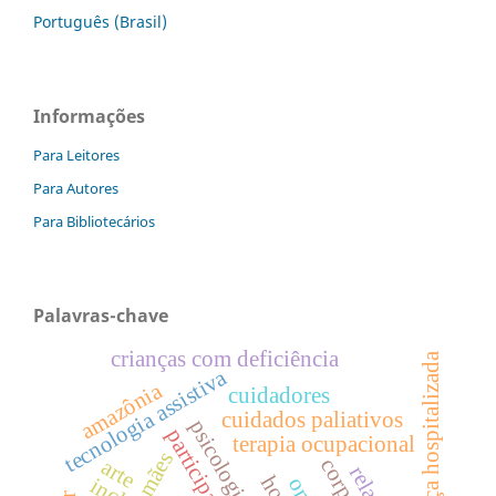
Português (Brasil)
Informações
Para Leitores
Para Autores
Para Bibliotecários
Palavras-chave
crianças com deficiência
criança hospitalizada
tecnologia assistiva
amazônia
cuidadores
cuidados paliativos
terapia ocupacional
mães
corpo
arte