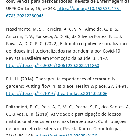
convivência para pessoas idosas. Revista de Enfermagem da
UFPE On Line, 15, e6048.
https://doi.org/10.15253/2175-
6783.20212260048
Nascimento, M. S., Ferreira, A. C. V. V., Almeida, G. B. S.,
Amorim, T. V., Fonseca, A. D. G., da Silveira Fortes, F. L., &
Paiva, A. D. C. P. C. (2022). Estímulo cognitivo e socialização
de idosos institucionalizados na pandemia por Covid-19.
Revista Brasileira em Promoção da Saúde, 35, 1–7.
https://doi.org/10.5020/18061230.2022.11860
Pitt, H. (2014). Therapeutic experiences of community
gardens: Putting flow in its place. Health & place, 27, 84-91.
https://doi.org/10.1016/j.healthplace.2014.02.006
.
Poltronieri, B. C., Reis, A. C. M. C., Rocha, S. R., dos Santos, A.
C., & Vaz, L. R. (2018). Atividade e participação de idosos
institucionalizados em oficinas terapêuticas: Contribuições
de um projeto de extensão. Revista Kairós-Gerontologia,
21(4), 89–108.
https://doi.org/10.23925/2176-