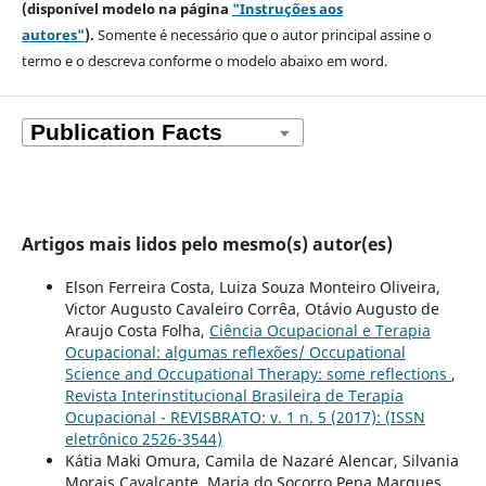
(disponível modelo na página
"Instruções aos
autores"
).
Somente é necessário que o autor principal assine o
termo e o descreva
conforme o modelo abaixo em word.
Artigos mais lidos pelo mesmo(s) autor(es)
Elson Ferreira Costa, Luiza Souza Monteiro Oliveira,
Victor Augusto Cavaleiro Corrêa, Otávio Augusto de
Araujo Costa Folha,
Ciência Ocupacional e Terapia
Ocupacional: algumas reflexões/ Occupational
Science and Occupational Therapy: some reflections
,
Revista Interinstitucional Brasileira de Terapia
Ocupacional - REVISBRATO: v. 1 n. 5 (2017): (ISSN
eletrônico 2526-3544)
Kátia Maki Omura, Camila de Nazaré Alencar, Silvania
Morais Cavalcante, Maria do Socorro Pena Marques,