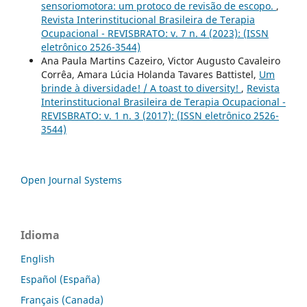
sensoriomotora: um protoco de revisão de escopo.
,
Revista Interinstitucional Brasileira de Terapia
Ocupacional - REVISBRATO: v. 7 n. 4 (2023): (ISSN
eletrônico 2526-3544)
Ana Paula Martins Cazeiro, Victor Augusto Cavaleiro
Corrêa, Amara Lúcia Holanda Tavares Battistel,
Um
brinde à diversidade! / A toast to diversity!
,
Revista
Interinstitucional Brasileira de Terapia Ocupacional -
REVISBRATO: v. 1 n. 3 (2017): (ISSN eletrônico 2526-
3544)
Open Journal Systems
Idioma
English
Español (España)
Français (Canada)