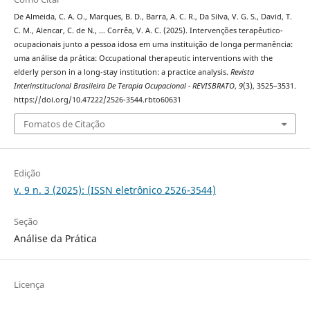
De Almeida, C. A. O., Marques, B. D., Barra, A. C. R., Da Silva, V. G. S., David, T.
C. M., Alencar, C. de N., … Corrêa, V. A. C. (2025). Intervenções terapêutico-
ocupacionais junto a pessoa idosa em uma instituição de longa permanência:
uma análise da prática: Occupational therapeutic interventions with the
elderly person in a long-stay institution: a practice analysis.
Revista
Interinstitucional Brasileira De Terapia Ocupacional - REVISBRATO
,
9
(3), 3525–3531.
https://doi.org/10.47222/2526-3544.rbto60631
Fomatos de Citação
Edição
v. 9 n. 3 (2025): (ISSN eletrônico 2526-3544)
Seção
Análise da Prática
Licença