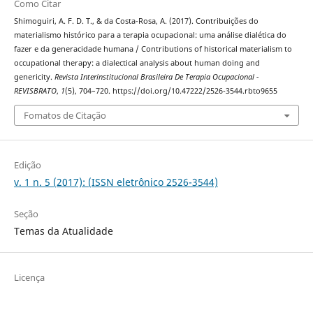
Como Citar
Shimoguiri, A. F. D. T., & da Costa-Rosa, A. (2017). Contribuições do
materialismo histórico para a terapia ocupacional: uma análise dialética do
fazer e da generacidade humana / Contributions of historical materialism to
occupational therapy: a dialectical analysis about human doing and
genericity.
Revista Interinstitucional Brasileira De Terapia Ocupacional -
REVISBRATO
,
1
(5), 704–720. https://doi.org/10.47222/2526-3544.rbto9655
Fomatos de Citação
Edição
v. 1 n. 5 (2017): (ISSN eletrônico 2526-3544)
Seção
Temas da Atualidade
Licença