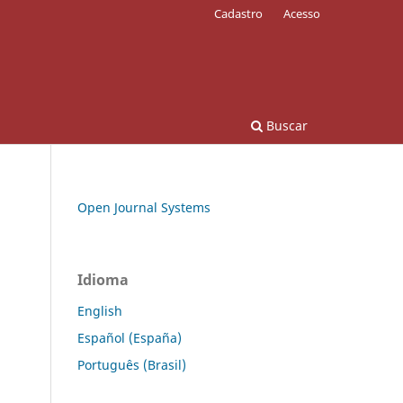
Cadastro
Acesso
Buscar
Open Journal Systems
Idioma
English
Español (España)
Português (Brasil)