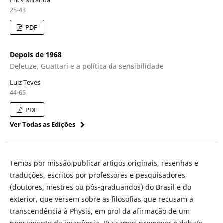
25-43
PDF
Depois de 1968
Deleuze, Guattari e a política da sensibilidade
Luiz Teves
44-65
PDF
Ver Todas as Edições
Temos por missão publicar artigos originais, resenhas e
traduções, escritos por professores e pesquisadores
(doutores, mestres ou pós-graduandos) do Brasil e do
exterior, que versem sobre as filosofias que recusam a
transcendência à Physis, em prol da afirmação de um
pensamento da imanência. Buscamos promover o debate