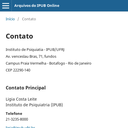
Arquivos do IPUB Online
Início
/
Contato
Contato
Instituto de Psiquiatia - IPUB/UFRJ
Av. venceslau Bras, 71, fundos
Campus Praia Vermelha - Botafogo - Rio de Janeiro
CEP 22290-140
Contato Principal
Ligia Costa Leite
Instituto de Psiquiatria (IPUB)
Telefone
21-3235-8000
ligia@ipub.ufrj.br