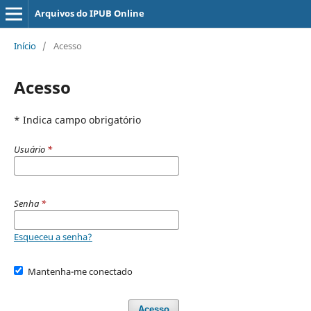
Arquivos do IPUB Online
Início
/
Acesso
Acesso
* Indica campo obrigatório
Usuário
*
Senha
*
Esqueceu a senha?
Mantenha-me conectado
Acesso