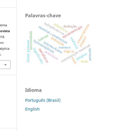
Palavras-chave
reduplicativos
referência
essencialismo
blema
dedução
epistemologia
material constitution
Revista
necessidade
leibniz
018.
popper
definição
essência
hylomorphism
hilary putnam
hilemorfismo
em:
constituição material
essence
alytica
significado
metafísica
aristotle
lógica
definition
jungius
.
kant
bohr
Idioma
Português (Brasil)
English