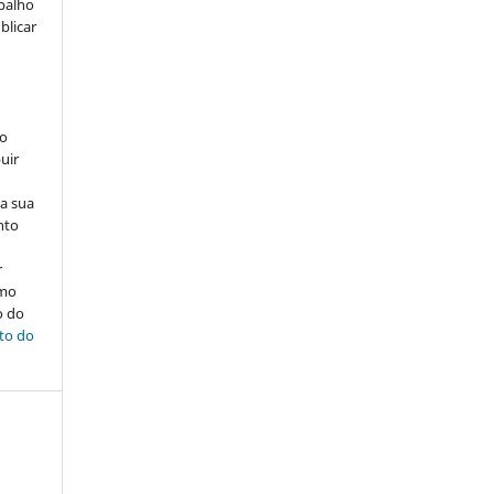
abalho
blicar
ão
uir
na sua
nto
r
omo
o do
ito do