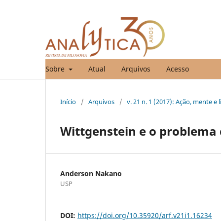
Sobre
Atual
Arquivos
Acesso
Início
/
Arquivos
/
v. 21 n. 1 (2017): Ação, mente e
Wittgenstein e o problema 
Anderson Nakano
USP
DOI:
https://doi.org/10.35920/arf.v21i1.16234