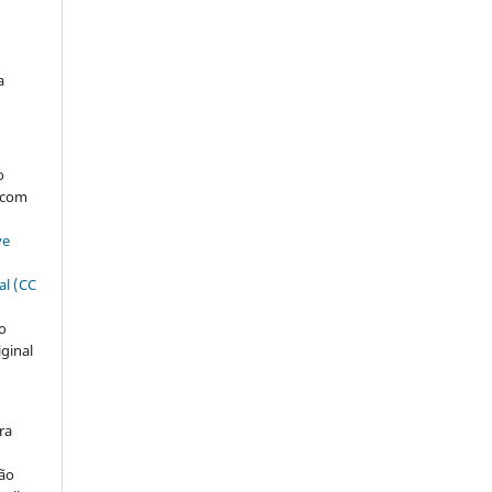
a
:
s
o
, com
ve
al (CC
ão
iginal
ra
ção