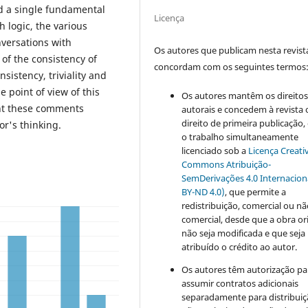
d a single fundamental
Licença
h logic, the various
versations with
Os autores que publicam nesta revist
of the consistency of
concordam com os seguintes termos
sistency, triviality and
 point of view of this
Os autores mantêm os direito
ent these comments
autorais e concedem à revista 
direito de primeira publicação
or's thinking.
o trabalho simultaneamente
licenciado sob a
Licença Creati
Commons Atribuição-
SemDerivações 4.0 Internacion
BY-ND 4.0)
, que permite a
redistribuição, comercial ou n
comercial, desde que a obra or
não seja modificada e que seja
atribuído o crédito ao autor.
Os autores têm autorização pa
assumir contratos adicionais
separadamente para distribui