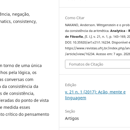
tência, negação,
Como Citar
atics, consistency,
NAKANO, Anderson. Wittgenstein e o pro
da consistência da aritmética.
Analytica - 
de Filosofia
,
[S. l.]
, v. 21, n. 1, p. 143–169, 2
DOI: 10.35920/arf.v21i1.16234. Disponível 
https://www.revistas.ufrj.br/index.php/an
/article/view/16234. Acesso em: 7 ago. 2026
Fomatos de Citação
em torno de uma única
hos pela lógica, os
das conversas com
Edição
 da consistência da
v. 21 n. 1 (2017): Ação, mente e
s de consistência,
linguagem
deradas do ponto de vista
ue medida esses
Seção
o crítico do pensamento
Artigos