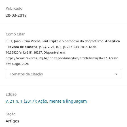
Publicado
20-03-2018
Como Citar
FETT, João Rizzio Vicent. Saul Kripke e o paradoxo do dogmatismo.
Analytica
- Revista de Filosofia
,
[S. l.]
, v. 21, n. 1, p. 227–243, 2018. DOI:
10.35920/arf.v21i1.16237. Disponível em:
https://www.revistas.ufrj.br/index.php/analytica/article/view/16237. Acesso
em: 6 ago. 2026.
Fomatos de Citação
Edição
v. 21 n. 1 (2017): Ação, mente e linguagem
Seção
Artigos