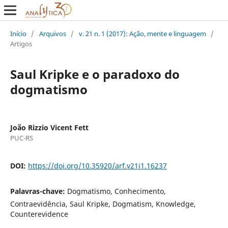
Início
/
Arquivos
/
v. 21 n. 1 (2017): Ação, mente e linguagem
/
Artigos
Saul Kripke e o paradoxo do
dogmatismo
João Rizzio Vicent Fett
PUC-RS
DOI:
https://doi.org/10.35920/arf.v21i1.16237
Palavras-chave:
Dogmatismo, Conhecimento,
Contraevidência, Saul Kripke, Dogmatism, Knowledge,
Counterevidence