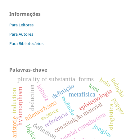
Informações
Para Leitores
Para Autores
Para Bibliotecários
Palavras-chave
plurality of substantial forms
bohr
indução
definição
kant
leibniz
deduction
hylomorphism
epistemologia
induction
metafísica
essência
popper
hilemorfismo
constituição material
silogística
essence
referência
material constitution
aristotle
definition
jungius
lógica