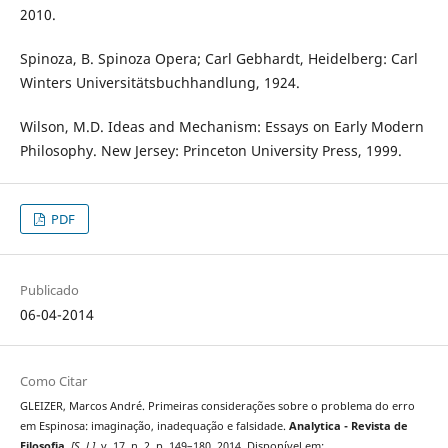
2010.
Spinoza, B. Spinoza Opera; Carl Gebhardt, Heidelberg: Carl
Winters Universitätsbuchhandlung, 1924.
Wilson, M.D. Ideas and Mechanism: Essays on Early Modern
Philosophy. New Jersey: Princeton University Press, 1999.
PDF
Publicado
06-04-2014
Como Citar
GLEIZER, Marcos André. Primeiras considerações sobre o problema do erro
em Espinosa: imaginação, inadequação e falsidade.
Analytica - Revista de
Filosofia
,
[S. l.]
, v. 17, n. 2, p. 149–180, 2014. Disponível em: