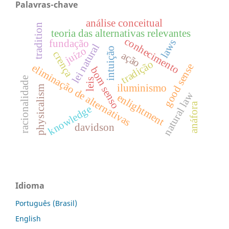
Palavras-chave
análise conceitual
tradition
teoria das alternativas relevantes
conhecimento
laws
fundação
lei natural
juízo
intuição
crença
ação
tradição
good sense
eliminação de alternativas
bom senso
racionalidade
leis
iluminismo
physicalism
natural law
enlightment
anáfora
knowledge
davidson
Idioma
Português (Brasil)
English