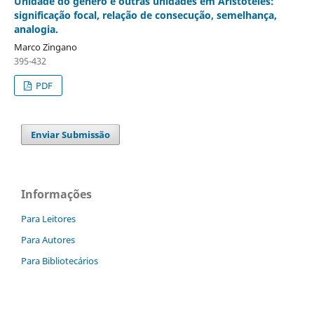
Unidade do gênero e outras unidades em Aristóteles:
significação focal, relação de consecução, semelhança,
analogia.
Marco Zingano
395-432
PDF
Enviar Submissão
Informações
Para Leitores
Para Autores
Para Bibliotecários