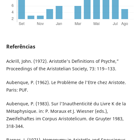
Referências
Ackrill, John. (1972). Aristotle's Definitions of Psyche,”
Proceedings of the Aristotelian Society, 73: 119--133.
Aubenque, P. (1962). Le Problème de l'Etre chez Aristote.
Paris: PUF.
Aubenque, P. (1983). Sur l'Inauthenticité du Livre K de la
Métaphysique. in: P. Moraux et J. Wiesner (eds.),
Zweifelhaftes im Corpus Aristotelicum. de Gruyter 1983,
318-344.
Barnes, J. (1971). Homonymy in Aristotle and Speusippus.