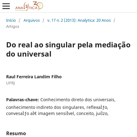
Início
/
Arquivos
/
v. 17 n. 2 (2013): Analytica: 20 Anos
/
Artigos
Do real ao singular pela mediação
do universal
Raul Ferreira Landim Filho
UFRJ
Palavras-chave:
Conhecimento direto dos universais,
conhecimento indireto dos singulares, reflexaÌƒo,
convesaÌƒo aÌ€ imagem sensiÌvel, conceito, juiÌzo,
Resumo