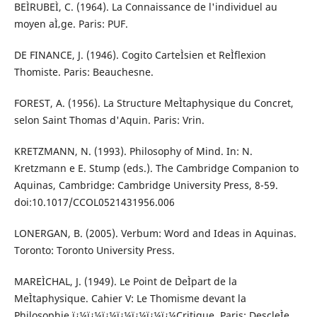
BEÌRUBEÌ, C. (1964). La Connaissance de l'individuel au
moyen aÌ‚ge. Paris: PUF.
DE FINANCE, J. (1946). Cogito CarteÌsien et ReÌflexion
Thomiste. Paris: Beauchesne.
FOREST, A. (1956). La Structure MeÌtaphysique du Concret,
selon Saint Thomas d'Aquin. Paris: Vrin.
KRETZMANN, N. (1993). Philosophy of Mind. In: N.
Kretzmann e E. Stump (eds.). The Cambridge Companion to
Aquinas, Cambridge: Cambridge University Press, 8-59.
doi:10.1017/CCOL0521431956.006
LONERGAN, B. (2005). Verbum: Word and Ideas in Aquinas.
Toronto: Toronto University Press.
MAREÌCHAL, J. (1949). Le Point de DeÌpart de la
MeÌtaphysique. Cahier V: Le Thomisme devant la
Philosophie ï¿¼ï¿¼ï¿¼ï¿¼ï¿¼ï¿¼ï¿¼Critique. Paris: DescleÌe