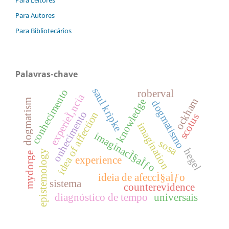
Para Autores
Para Bibliotecários
Palavras-chave
saul kripke
conhecimento
roberval
experieÌ‚ncia
ockham
knowledge
dogmatism
dogmatismo
onhecimento
idea of affection
scotus
imagination
imaginacÌ§aÌƒo
sosa
hegel
epistemology
mydorge
experience
ideia de afeccÌ§aÌƒo
sistema
counterevidence
diagnóstico de tempo
universais