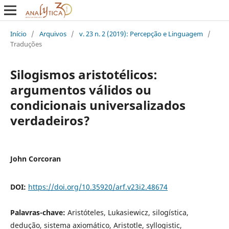
Início
/
Arquivos
/
v. 23 n. 2 (2019): Percepção e Linguagem
/
Traduções
Silogismos aristotélicos:
argumentos válidos ou
condicionais universalizados
verdadeiros?
John Corcoran
DOI:
https://doi.org/10.35920/arf.v23i2.48674
Palavras-chave:
Aristóteles, Lukasiewicz, silogística,
dedução, sistema axiomático, Aristotle, syllogistic,