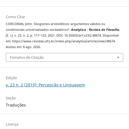
Como Citar
CORCORAN, John. Silogismos aristotélicos: argumentos válidos ou
condicionais universalizados verdadeiros?.
Analytica - Revista de Filosofia
,
[S. l.]
, v. 23, n. 2, p. 117–123, 2021. DOI: 10.35920/arf.v23i2.48674. Disponível
em: https://www.revistas.ufrj.br/index.php/analytica/article/view/48674.
Acesso em: 8 ago. 2026.
Fomatos de Citação
Edição
v. 23 n. 2 (2019): Percepção e Linguagem
Seção
Traduções
Licença