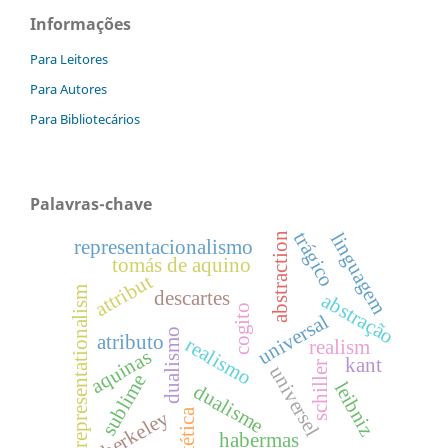
Informações
Para Leitores
Para Autores
Para Bibliotecários
Palavras-chave
trágico
linguagem
abstraction
representacionalismo
tomás de aquino
attribut
representationalism
descartes
abstração
cogito
universal
dualismo
atributo
realismo
realism
aquinas
kant
schiller
universel
sublime
leibniz
dualisme
estética
berkeley
habermas