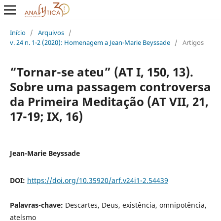
Início
/
Arquivos
/
v. 24 n. 1-2 (2020): Homenagem a Jean-Marie Beyssade
/
Artigos
“Tornar-se ateu” (AT I, 150, 13).
Sobre uma passagem controversa
da Primeira Meditação (AT VII, 21,
17-19; IX, 16)
Jean-Marie Beyssade
DOI:
https://doi.org/10.35920/arf.v24i1-2.54439
Palavras-chave:
Descartes, Deus, existência, omnipotência,
ateísmo