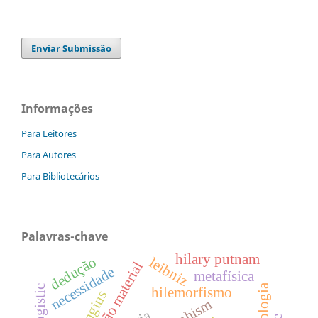
Enviar Submissão
Informações
Para Leitores
Para Autores
Para Bibliotecários
Palavras-chave
hilary putnam
dedução
leibniz
constituição material
necessidade
metafísica
syllogistic
hilemorfismo
jungius