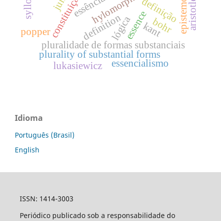
epistemologia
hylomorphism
essência
definição
aristotle
essence
definition
lógica
bohr
kant
popper
pluralidade de formas substanciais
plurality of substantial forms
essencialismo
lukasiewicz
Idioma
Português (Brasil)
English
ISSN: 1414-3003
Periódico publicado sob a responsabilidade do