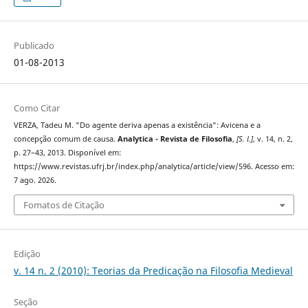
Publicado
01-08-2013
Como Citar
VERZA, Tadeu M. "Do agente deriva apenas a existência": Avicena e a
concepção comum de causa.
Analytica - Revista de Filosofia
,
[S. l.]
, v. 14, n. 2,
p. 27–43, 2013. Disponível em:
https://www.revistas.ufrj.br/index.php/analytica/article/view/596. Acesso em:
7 ago. 2026.
Fomatos de Citação
Edição
v. 14 n. 2 (2010): Teorias da Predicação na Filosofia Medieval
Seção