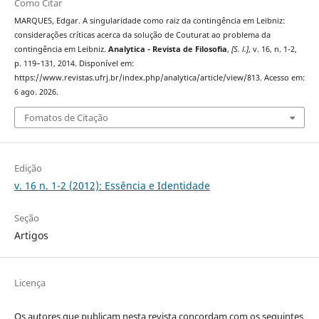
Como Citar
MARQUES, Edgar. A singularidade como raiz da contingência em Leibniz:
considerações críticas acerca da solução de Couturat ao problema da
contingência em Leibniz.
Analytica - Revista de Filosofia
,
[S. l.]
, v. 16, n. 1-2,
p. 119–131, 2014. Disponível em:
https://www.revistas.ufrj.br/index.php/analytica/article/view/813. Acesso em:
6 ago. 2026.
Fomatos de Citação
Edição
v. 16 n. 1-2 (2012): Essência e Identidade
Seção
Artigos
Licença
Os autores que publicam nesta revista concordam com os seguintes