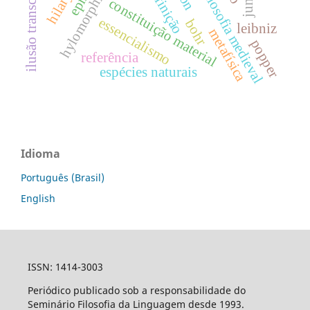
história da filosofia medieval
ilusão transcendental
hylomorphism
definição
constituição material
essencialismo
bohr
leibniz
metafísica
popper
referência
espécies naturais
Idioma
Português (Brasil)
English
ISSN: 1414-3003
Periódico publicado sob a responsabilidade do
Seminário Filosofia da Linguagem desde 1993.