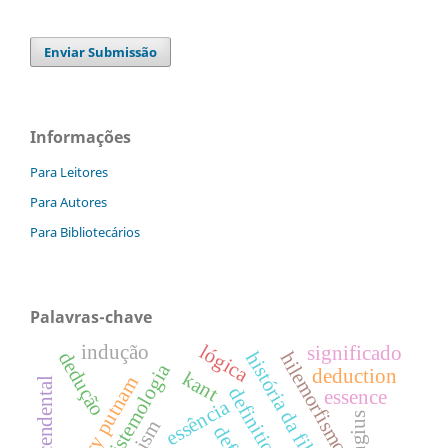
Enviar Submissão
Informações
Para Leitores
Para Autores
Para Bibliotecários
Palavras-chave
lógica
indução
significado
dedução
hilemorfismo
epistemologia
deduction
kant
hilary putnam
definition
essence
essência
jungius