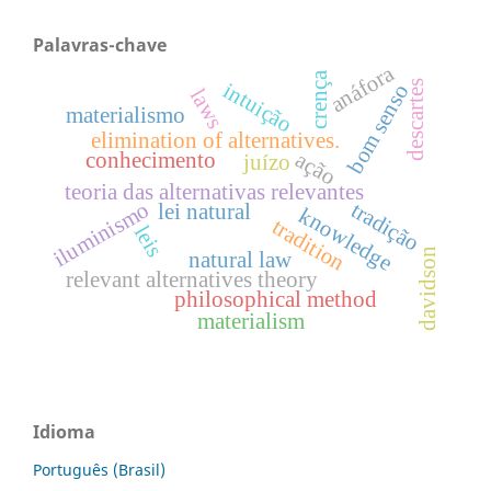
Palavras-chave
anáfora
crença
intuição
descartes
bom senso
laws
materialismo
elimination of alternatives.
ação
conhecimento
juízo
teoria das alternativas relevantes
iluminismo
tradição
lei natural
knowledge
tradition
leis
davidson
natural law
relevant alternatives theory
philosophical method
materialism
Idioma
Português (Brasil)