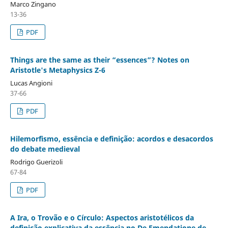
Marco Zingano
13-36
PDF
Things are the same as their “essences”? Notes on
Aristotle's Metaphysics Z-6
Lucas Angioni
37-66
PDF
Hilemorfismo, essência e definição: acordos e desacordos
do debate medieval
Rodrigo Guerizoli
67-84
PDF
A Ira, o Trovão e o Círculo: Aspectos aristotélicos da
definição explicativa da essência no De Emendatione de