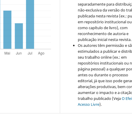
separadamente para distribui
não-exclusiva da versão do tr
publicada nesta revista (ex.: pu
em repositório institucional ou
como capítulo de livro), com
reconhecimento de autoria e
publicação inicial nesta revista.
Os autores têm permissão e s
estimulados a publicar e distrib
seu trabalho online (ex.: em
repositórios institucionais ou 
página pessoal) a qualquer po
antes ou durante o processo
editorial, já que isso pode gera
alterações produtivas, bem c
aumentar o impacto e a citaçã
trabalho publicado (Veja
O Efe
Acesso Livre
).