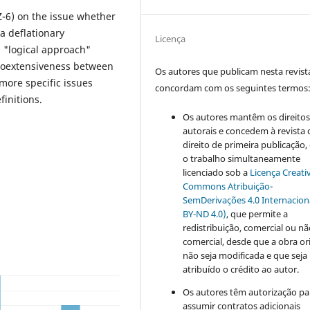
(Z-6) on the issue whether
a deflationary
Licença
a "logical approach"
 coextensiveness between
Os autores que publicam nesta revist
more specific issues
concordam com os seguintes termos
finitions.
Os autores mantêm os direito
autorais e concedem à revista 
direito de primeira publicação
o trabalho simultaneamente
licenciado sob a
Licença Creati
Commons Atribuição-
SemDerivações 4.0 Internacion
BY-ND 4.0)
, que permite a
redistribuição, comercial ou n
comercial, desde que a obra or
não seja modificada e que seja
atribuído o crédito ao autor.
Os autores têm autorização pa
assumir contratos adicionais