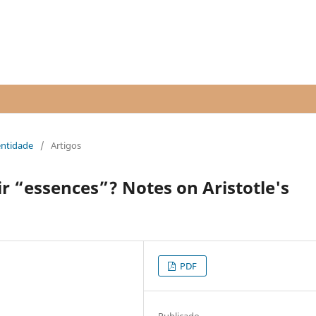
dentidade
/
Artigos
r “essences”? Notes on Aristotle's
PDF
Publicado