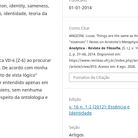
ion, identity, sameness,
01-01-2014
, identidade, teoria da
Como Citar
ANGIONI, Lucas. Things are the same as th
“essences”? Notes on Aristotle’s Metaphysi
Analytica - Revista de Filosofia
,
[S. l.]
, v. 1
2, p. 37–66, 2014. Disponível em:
a VII-6 (Z-6) ao procurar
https://www.revistas.ufrj.br/index.php/an
/article/view/810. Acesso em: 8 ago. 2026.
ia. De acordo com minha
o de vista lógico"
Fomatos de Citação
ser entendido apenas em
iniens, sem nenhuma
speito da ontolologia e
Edição
v. 16 n. 1-2 (2012): Essência e
Identidade
Seção
Artigos