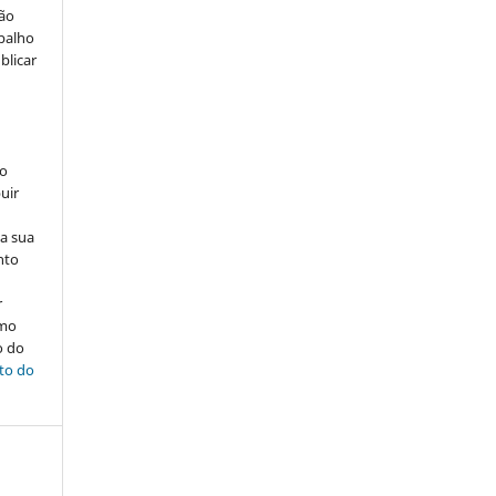
ção
abalho
blicar
ão
uir
na sua
nto
r
omo
o do
ito do