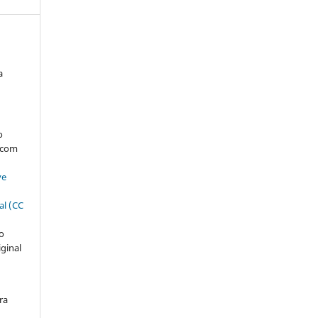
a
:
s
o
, com
ve
al (CC
ão
iginal
ra