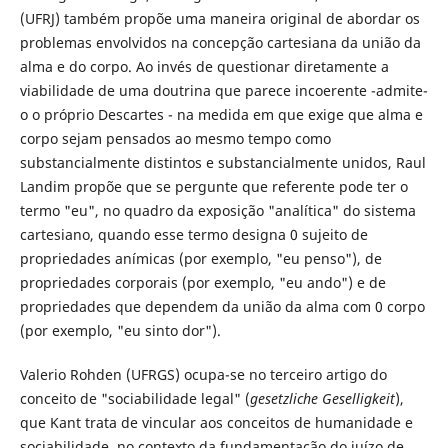
(UFRJ) também propõe uma maneira original de abordar os
problemas envolvidos na concepção cartesiana da união da
alma e do corpo. Ao invés de questionar diretamente a
viabilidade de uma doutrina que parece incoerente -admite-
o o próprio Descartes - na medida em que exige que alma e
corpo sejam pensados ao mesmo tempo como
substancialmente distintos e substancialmente unidos, Raul
Landim propõe que se pergunte que referente pode ter o
termo "eu", no quadro da exposição "analítica" do sistema
cartesiano, quando esse termo designa 0 sujeito de
propriedades anímicas (por exemplo, "eu penso"), de
propriedades corporais (por exemplo, "eu ando") e de
propriedades que dependem da união da alma com 0 corpo
(por exemplo, "eu sinto dor").
Valerio Rohden (UFRGS) ocupa-se no terceiro artigo do
conceito de "sociabilidade legal" (
gesetzliche Geselligkeit
),
que Kant trata de vincular aos conceitos de humanidade e
sociabilidade, no contexto da fundamentação do juízo de