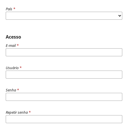
País
*
Acesso
E-mail
*
Usuário
*
Senha
*
Repetir senha
*