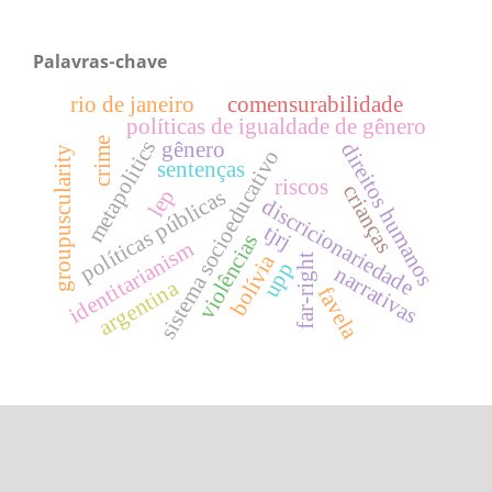
Palavras-chave
rio de janeiro
comensurabilidade
políticas de igualdade de gênero
crime
metapolitics
gênero
direitos humanos
groupuscularity
sistema socioeducativo
sentenças
riscos
crianças
lep
políticas públicas
discricionariedade
tjrj
violências
identitarianism
bolívia
far-right
upp
narrativas
argentina
favela