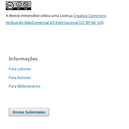
A
Revista intransitiva
utiliza uma Licença
Creative Commons
Atribuição-NãoComercial 4.0 Internacional (CC BY-NC 4.0)
.
Informações
Para Leitores
Para Autores
Para Bibliotecários
Enviar Submissão