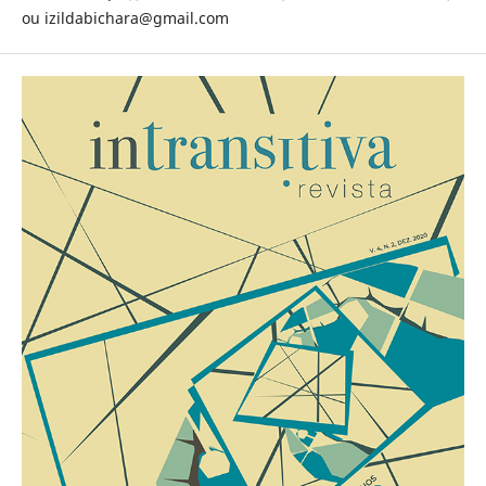
ou izildabichara@gmail.com