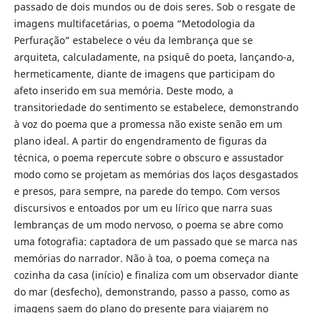
passado de dois mundos ou de dois seres. Sob o resgate de
imagens multifacetárias, o poema “Metodologia da
Perfuração” estabelece o véu da lembrança que se
arquiteta, calculadamente, na psiquê do poeta, lançando-a,
hermeticamente, diante de imagens que participam do
afeto inserido em sua memória. Deste modo, a
transitoriedade do sentimento se estabelece, demonstrando
à voz do poema que a promessa não existe senão em um
plano ideal. A partir do engendramento de figuras da
técnica, o poema repercute sobre o obscuro e assustador
modo como se projetam as memórias dos laços desgastados
e presos, para sempre, na parede do tempo. Com versos
discursivos e entoados por um eu lírico que narra suas
lembranças de um modo nervoso, o poema se abre como
uma fotografia: captadora de um passado que se marca nas
memórias do narrador. Não à toa, o poema começa na
cozinha da casa (início) e finaliza com um observador diante
do mar (desfecho), demonstrando, passo a passo, como as
imagens saem do plano do presente para viajarem no