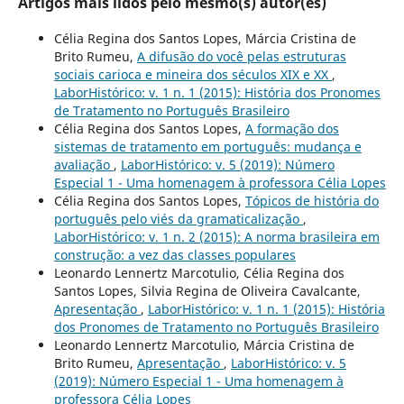
Artigos mais lidos pelo mesmo(s) autor(es)
Célia Regina dos Santos Lopes, Márcia Cristina de
Brito Rumeu,
A difusão do você pelas estruturas
sociais carioca e mineira dos séculos XIX e XX
,
LaborHistórico: v. 1 n. 1 (2015): História dos Pronomes
de Tratamento no Português Brasileiro
Célia Regina dos Santos Lopes,
A formação dos
sistemas de tratamento em português: mudança e
avaliação
,
LaborHistórico: v. 5 (2019): Número
Especial 1 - Uma homenagem à professora Célia Lopes
Célia Regina dos Santos Lopes,
Tópicos de história do
português pelo viés da gramaticalização
,
LaborHistórico: v. 1 n. 2 (2015): A norma brasileira em
construção: a vez das classes populares
Leonardo Lennertz Marcotulio, Célia Regina dos
Santos Lopes, Silvia Regina de Oliveira Cavalcante,
Apresentação
,
LaborHistórico: v. 1 n. 1 (2015): História
dos Pronomes de Tratamento no Português Brasileiro
Leonardo Lennertz Marcotulio, Márcia Cristina de
Brito Rumeu,
Apresentação
,
LaborHistórico: v. 5
(2019): Número Especial 1 - Uma homenagem à
professora Célia Lopes