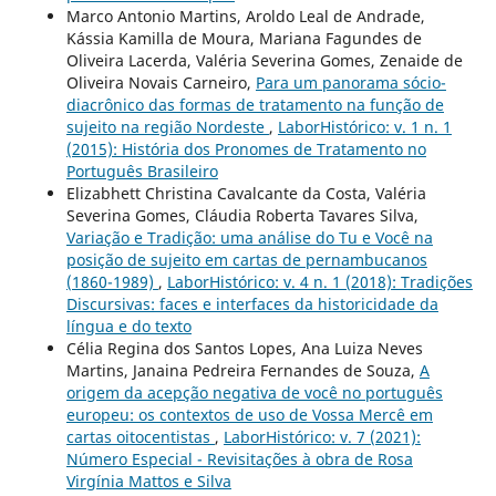
Marco Antonio Martins, Aroldo Leal de Andrade,
Kássia Kamilla de Moura, Mariana Fagundes de
Oliveira Lacerda, Valéria Severina Gomes, Zenaide de
Oliveira Novais Carneiro,
Para um panorama sócio-
diacrônico das formas de tratamento na função de
sujeito na região Nordeste
,
LaborHistórico: v. 1 n. 1
(2015): História dos Pronomes de Tratamento no
Português Brasileiro
Elizabhett Christina Cavalcante da Costa, Valéria
Severina Gomes, Cláudia Roberta Tavares Silva,
Variação e Tradição: uma análise do Tu e Você na
posição de sujeito em cartas de pernambucanos
(1860-1989)
,
LaborHistórico: v. 4 n. 1 (2018): Tradições
Discursivas: faces e interfaces da historicidade da
língua e do texto
Célia Regina dos Santos Lopes, Ana Luiza Neves
Martins, Janaina Pedreira Fernandes de Souza,
A
origem da acepção negativa de você no português
europeu: os contextos de uso de Vossa Mercê em
cartas oitocentistas
,
LaborHistórico: v. 7 (2021):
Número Especial - Revisitações à obra de Rosa
Virgínia Mattos e Silva