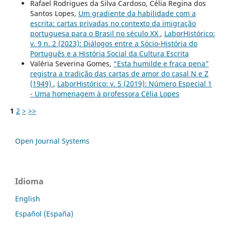
Rafael Rodrigues da Silva Cardoso, Célia Regina dos
Santos Lopes,
Um gradiente da habilidade com a
escrita: cartas privadas no contexto da imigração
portuguesa para o Brasil no século XX
,
LaborHistórico:
v. 9 n. 2 (2023): Diálogos entre a Sócio-História do
Português e a História Social da Cultura Escrita
Valéria Severina Gomes,
“Esta humilde e fraca pena”
registra a tradição das cartas de amor do casal N e Z
(1949)
,
LaborHistórico: v. 5 (2019): Número Especial 1
- Uma homenagem à professora Célia Lopes
1
2
>
>>
Open Journal Systems
Idioma
English
Español (España)