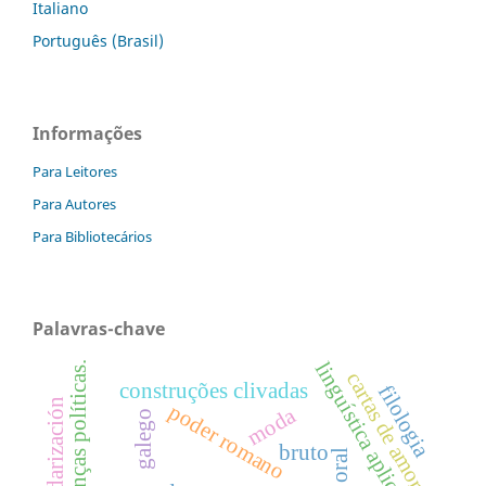
Italiano
Português (Brasil)
Informações
Para Leitores
Para Autores
Para Bibliotecários
Palavras-chave
linguística aplicada
alianças políticas.
cartas de amor
construções clivadas
filologia
estandarización
poder romano
moda
galego
bruto