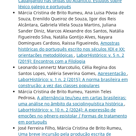
Cabalgando nas ondas do Atlántico. Estudos sobre
léxico galego e portugués
Márcia Cristina de Brito Rumeu, Ana Luisa Póvoa de
Souza, Erenildo Queiroz de Souza, Igor dos Reis
Alcântara, Gabriela Vilela Souza Martins, Juliana
Sander Diniz, Marcos Alexandre dos Santos, Natália
Figueiredo Silva, Natália Gontijo Alves, Nayara
Domingues Cardoso, Raissa Figueiredo,
Amostras
históricas do português escrito nos séculos XIX e XX:
orientações metodológicas
,
LaborHistórico: v. 5 n. 2
(2019): Encontros com a Filologia
Leonardo Lennertz Marcotulio, Célia Regina dos
Santos Lopes, Valéria Severina Gomes,
Apresentação
,
LaborHistórico: v. 1 n. 2 (2015): A norma brasileira em
construção: a vez das classes populares
Márcia Cristina de Brito Rumeu, Yasmin Teles
Pedrosa,
A alternância teu/seu em cartas brasileiras:
uma análise no âmbito da sociolinguística histórica
,
LaborHistórico: v. 10 n. 2 (2024): A expressão de
emoções no gênero epistolar / Formas de tratamento
em português
José Ferreira Filho, Márcia Cristina de Brito Rumeu,
Uma breve incursão pela produção escrita de