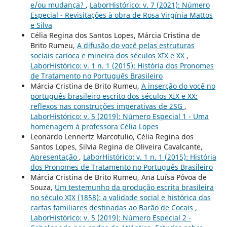
e/ou mudança?
,
LaborHistórico: v. 7 (2021): Número
Especial - Revisitações à obra de Rosa Virgínia Mattos
e Silva
Célia Regina dos Santos Lopes, Márcia Cristina de
Brito Rumeu,
A difusão do você pelas estruturas
sociais carioca e mineira dos séculos XIX e XX
,
LaborHistórico: v. 1 n. 1 (2015): História dos Pronomes
de Tratamento no Português Brasileiro
Márcia Cristina de Brito Rumeu,
A inserção do você no
português brasileiro escrito dos séculos XIX e XX:
reflexos nas construções imperativas de 2SG
,
LaborHistórico: v. 5 (2019): Número Especial 1 - Uma
homenagem à professora Célia Lopes
Leonardo Lennertz Marcotulio, Célia Regina dos
Santos Lopes, Silvia Regina de Oliveira Cavalcante,
Apresentação
,
LaborHistórico: v. 1 n. 1 (2015): História
dos Pronomes de Tratamento no Português Brasileiro
Márcia Cristina de Brito Rumeu, Ana Luísa Póvoa de
Souza,
Um testemunho da produção escrita brasileira
no século XIX (1858): a validade social e histórica das
cartas familiares destinadas ao Barão de Cocais
,
LaborHistórico: v. 5 (2019): Número Especial 2 -