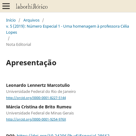
Início
/
Arquivos
/
v. 5 (2019): Número Especial 1 - Uma homenagem à professora Célia
Lopes
/
Nota Editorial
Apresentação
Leonardo Lennertz Marcotulio
Universidade Federal do Rio de Janeiro
http://orcid.org/0000-0001-8227-5144
Márcia Cristina de Brito Rumeu
Universidade Federal de Minas Gerais
http://orcid.org/0000-0001-9254-976X
DOI:
https://doi.org/10.24206/lh.v5iEspecial.28662