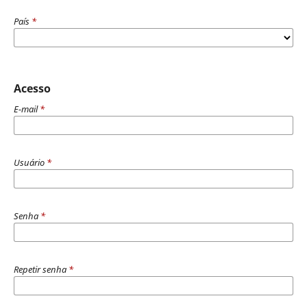
País
*
Acesso
E-mail
*
Usuário
*
Senha
*
Repetir senha
*