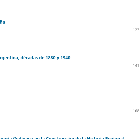
eña
123
gentina, décadas de 1880 y 1940
141
168
moria iIndígena en la Construcción de la Historia Regional.