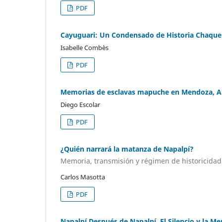
PDF
Cayuguari: Un Condensado de Historia Chaqu
Isabelle Combès
PDF
Memorias de esclavas mapuche en Mendoza, Ar
Diego Escolar
PDF
¿Quién narrará la matanza de Napalpí?
Memoria, transmisión y régimen de historicidad
Carlos Masotta
PDF
Napalpí Después de Napalpí. El Silencio y la Me