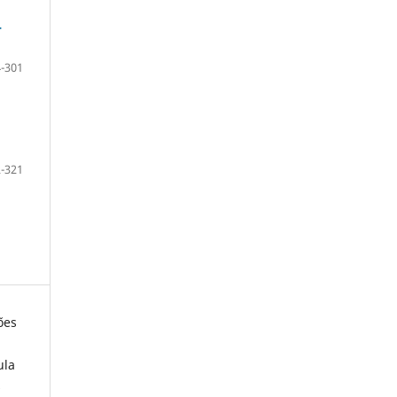
-
-301
-321
ões
ula
s