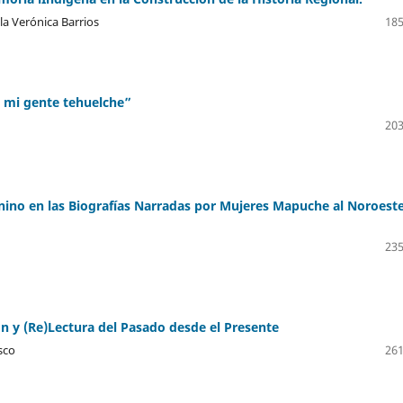
la Verónica Barrios
185
 mi gente tehuelche”
203
ino en las Biografías Narradas por Mujeres Mapuche al Noroest
235
n y (Re)Lectura del Pasado desde el Presente
sco
261