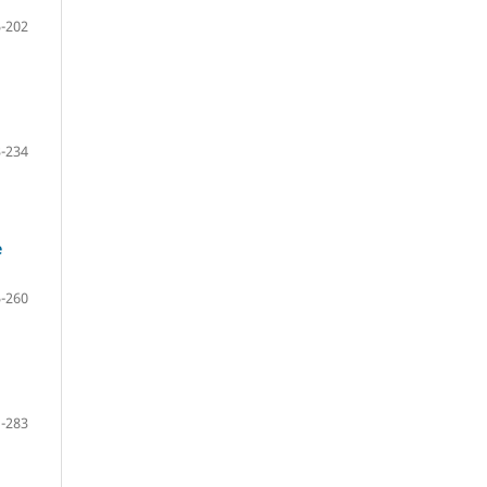
-202
-234
e
-260
-283