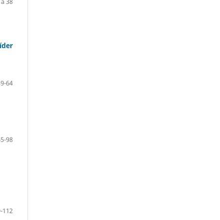
 a 38
íder
39-64
65-98
-112